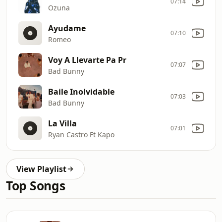
07:14
Ozuna
Ayudame
07:10
Romeo
Voy A Llevarte Pa Pr
07:07
Bad Bunny
Baile Inolvidable
07:03
Bad Bunny
La Villa
07:01
Ryan Castro Ft Kapo
View Playlist
Top Songs