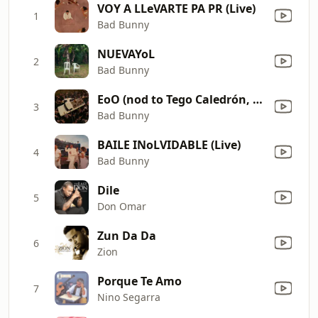
VOY A LLeVARTE PA PR (Live)
1
Bad Bunny
NUEVAYoL
2
Bad Bunny
EoO (nod to Tego Caledrón, Daddy Yankee, Don Omar) (Live)
3
Bad Bunny
BAILE INoLVIDABLE (Live)
4
Bad Bunny
Dile
5
Don Omar
Zun Da Da
6
Zion
Porque Te Amo
7
Nino Segarra