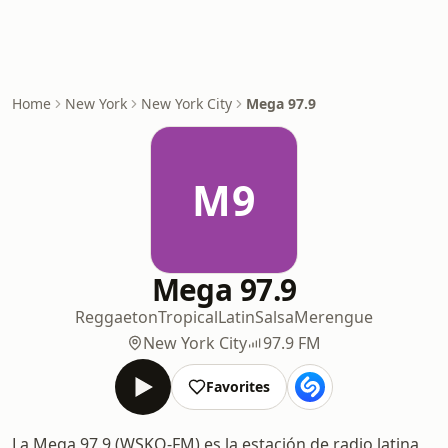
Home
New York
New York City
Mega 97.9
M9
Mega 97.9
Reggaeton
Tropical
Latin
Salsa
Merengue
New York City
97.9 FM
Favorites
La Mega 97.9 (WSKQ-FM) es la estación de radio latina