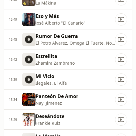
La Mákina
Eso y Más
15:49
José Alberto "El Canario"
Rumor De Guerra
15:45
El Potro Alvarez, Omega El Fuerte, Notty
Estrellita
15:42
Zhamira Zambrano
Mi Vicio
15:39
Ilegales, El Alfa
Panteón De Amor
15:34
Nayi Jimenez
Deseándote
15:29
Frankie Ruiz