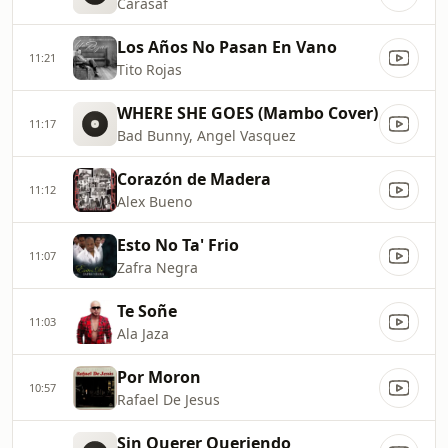
Carasaf
Los Años No Pasan En Vano
11:21
Tito Rojas
WHERE SHE GOES (Mambo Cover)
11:17
Bad Bunny, Angel Vasquez
Corazón de Madera
11:12
Alex Bueno
Esto No Ta' Frio
11:07
Zafra Negra
Te Soñe
11:03
Ala Jaza
Por Moron
10:57
Rafael De Jesus
Sin Querer Queriendo