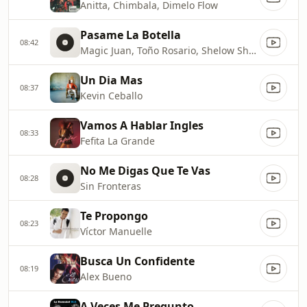
Anitta, Chimbala, Dimelo Flow
Pasame La Botella
08:42
Magic Juan, Toño Rosario, Shelow Shaq
Un Dia Mas
08:37
Kevin Ceballo
Vamos A Hablar Ingles
08:33
Fefita La Grande
No Me Digas Que Te Vas
08:28
Sin Fronteras
Te Propongo
08:23
Víctor Manuelle
Busca Un Confidente
08:19
Alex Bueno
A Veces Me Pregunto