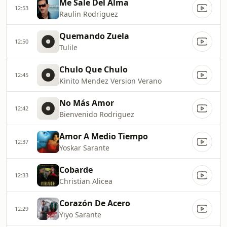
Me Sale Del Alma
12:53
Raulin Rodriguez
Quemando Zuela
12:50
Tulile
Chulo Que Chulo
12:45
Kinito Mendez Version Verano
No Más Amor
12:42
Bienvenido Rodriguez
Amor A Medio Tiempo
12:37
Yoskar Sarante
Cobarde
12:33
Christian Alicea
Corazón De Acero
12:29
Yiyo Sarante