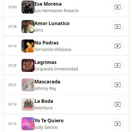
Esa Morena
07:43
Los Hermanos Rosario
Amor Lunatico
07:38
Giro
No Podras
07:33
Fernando Villalona
Lagrimas
07:26
Orquesta Inmensidad
Mascarada
07:21
Johnny Ray
La Boda
07:16
Aventura
Yo Te Quiero
07:12
Judy Santos