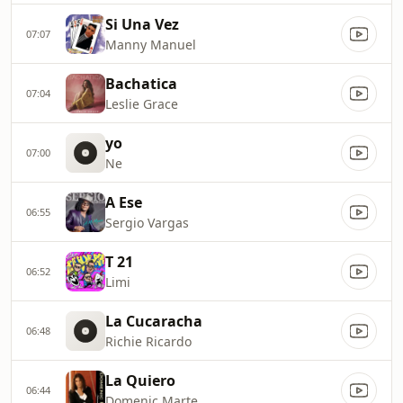
Si Una Vez
07:07
Manny Manuel
Bachatica
07:04
Leslie Grace
yo
07:00
Ne
A Ese
06:55
Sergio Vargas
T 21
06:52
Limi
La Cucaracha
06:48
Richie Ricardo
La Quiero
06:44
Domenic Marte