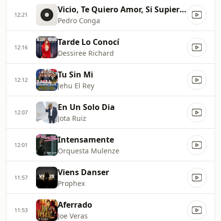
Vicio, Te Quiero Amor, Si Supieras, Te Dejo Libre, La Va Pagar
12:21
Pedro Conga
Tarde Lo Conocí
12:16
Dessiree Richard
Tu Sin Mi
12:12
Jehu El Rey
En Un Solo Dia
12:07
Jota Ruiz
Intensamente
12:01
Orquesta Mulenze
Viens Danser
11:57
Prophex
Aferrado
11:53
Joe Veras