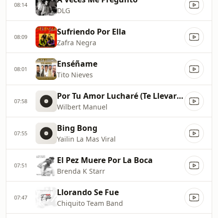
08:14
DLG
Sufriendo Por Ella
08:09
Zafra Negra
Enséñame
08:01
Tito Nieves
Por Tu Amor Lucharé (Te Llevaré Conmigo)
07:58
Wilbert Manuel
Bing Bong
07:55
Yailin La Mas Viral
El Pez Muere Por La Boca
07:51
Brenda K Starr
Llorando Se Fue
07:47
Chiquito Team Band