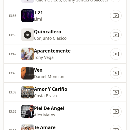
T 21
13:56
Limi
Quincallero
13:52
Conjunto Clasico
Aparentemente
13:47
Tony Vega
Ven
13:43
Daniel Moncion
Amor Y Cariño
13:38
Costa Brava
Piel De Angel
13:33
Alex Matos
Te Amare