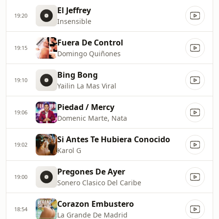
El Jeffrey
19:20
Insensible
Fuera De Control
19:15
Domingo Quiñones
Bing Bong
19:10
Yailin La Mas Viral
Piedad / Mercy
19:06
Domenic Marte, Nata
Si Antes Te Hubiera Conocido
19:02
Karol G
Pregones De Ayer
19:00
Sonero Clasico Del Caribe
Corazon Embustero
18:54
La Grande De Madrid