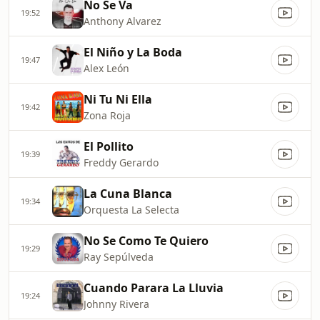
No Se Va
19:52
Anthony Alvarez
El Niño y La Boda
19:47
Alex León
Ni Tu Ni Ella
19:42
Zona Roja
El Pollito
19:39
Freddy Gerardo
La Cuna Blanca
19:34
Orquesta La Selecta
No Se Como Te Quiero
19:29
Ray Sepúlveda
Cuando Parara La Lluvia
19:24
Johnny Rivera