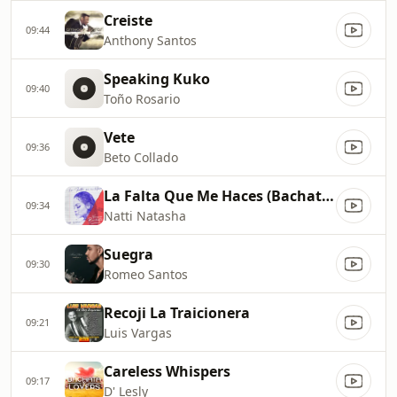
Creiste
09:44
Anthony Santos
Speaking Kuko
09:40
Toño Rosario
Vete
09:36
Beto Collado
La Falta Que Me Haces (Bachata Versión)
09:34
Natti Natasha
Suegra
09:30
Romeo Santos
Recoji La Traicionera
09:21
Luis Vargas
Careless Whispers
09:17
D' Lesly