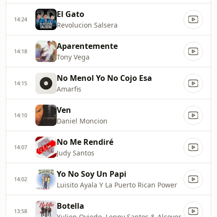
El Gato
14:24
Revolucion Salsera
Aparentemente
14:18
Tony Vega
No Menol Yo No Cojo Esa
14:15
Amarfis
Ven
14:10
Daniel Moncion
No Me Rendiré
14:07
Judy Santos
Yo No Soy Un Papi
14:02
Luisito Ayala Y La Puerto Rican Power
Botella
13:58
Yulien Oviedo, Lenny Santos & Alcover