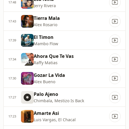
17:48
Jerry Rivera
Tierra Mala
17:43
Alex Rosario
El Timon
17:39
Mambo Flow
Ahora Que Te Vas
17:34
Raffy Matias
Gozar La Vida
17:30
Alex Bueno
Palo Ajeno
17:27
Chimbala, Mestizo Is Back
Amarte Asi
17:23
Luis Vargas, El Chacal