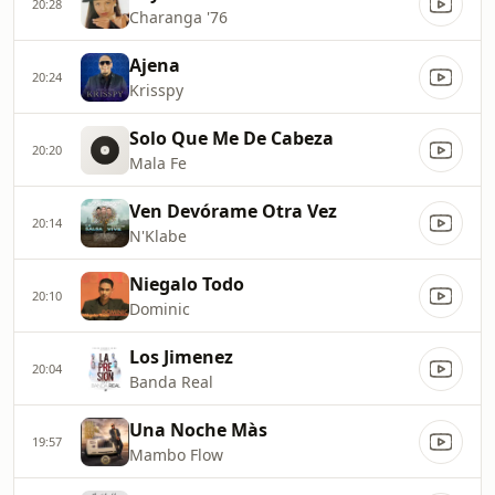
20:28
Charanga '76
Ajena
20:24
Krisspy
Solo Que Me De Cabeza
20:20
Mala Fe
Ven Devórame Otra Vez
20:14
N'Klabe
Niegalo Todo
20:10
Dominic
Los Jimenez
20:04
Banda Real
Una Noche Màs
19:57
Mambo Flow