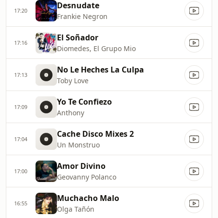
Desnudate
17:20
Frankie Negron
El Soñador
17:16
Diomedes, El Grupo Mio
No Le Heches La Culpa
17:13
Toby Love
Yo Te Confiezo
17:09
Anthony
Cache Disco Mixes 2
17:04
Un Monstruo
Amor Divino
17:00
Geovanny Polanco
Muchacho Malo
16:55
Olga Tañón