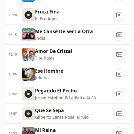
Fruta Fina
16:20
El Prodigio
Me Cansé De Ser La Otra
16:15
India
Amor De Cristal
16:10
Tito Rojas
Ese Hombre
16:06
Juliana
Pegando El Pecho
16:02
Jossie Esteban & La Patrulla 15
Que Se Sepa
15:57
Gilberto Santa Rosa, Pirulo
Mi Reina
15:53