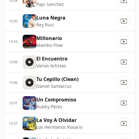
13:29
Papi Sanchez
Luna Negra
13:20
Rey Ruiz
Millonario
13:16
Mambo Flow
El Encuentro
13:09
Varios Artistas
Tu Cepillo (Clean)
13:06
Daniel Santacruz
Un Compromiso
13:01
Rubby Perez
La Voy A Olvidar
12:57
Los Hermanos Rosario