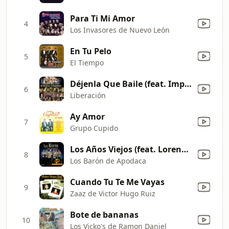
Para Ti Mi Amor
4
Los Invasores de Nuevo León
En Tu Pelo
5
El Tiempo
Déjenla Que Baile (feat. Impacto De Montemorelos)
6
Liberación
Ay Amor
7
Grupo Cupido
Los Años Viejos (feat. Lorenzo De Monteclarò)
8
Los Barón de Apodaca
Cuando Tu Te Me Vayas
9
Zaaz de Victor Hugo Ruiz
Bote de bananas
10
Los Vicko's de Ramon Daniel