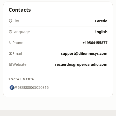
Contacts
City
Laredo
Language
English
Phone
+19564155877
Email
support@dibennesys.com
Website
recuerdosgruperosradio.com
SOCIAL MEDIA
@683880065050816