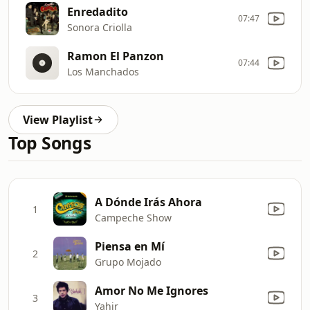
Enredadito
07:47
Sonora Criolla
Ramon El Panzon
07:44
Los Manchados
View Playlist
Top Songs
A Dónde Irás Ahora
1
Campeche Show
Piensa en Mí
2
Grupo Mojado
Amor No Me Ignores
3
Yahir