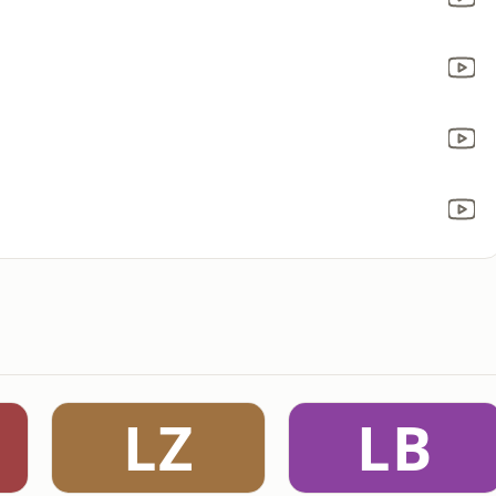
LZ
LB