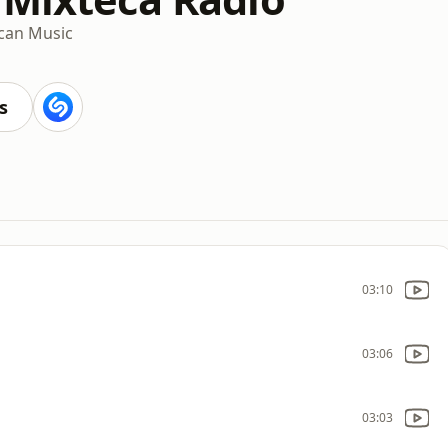
can Music
s
03:10
03:06
03:03