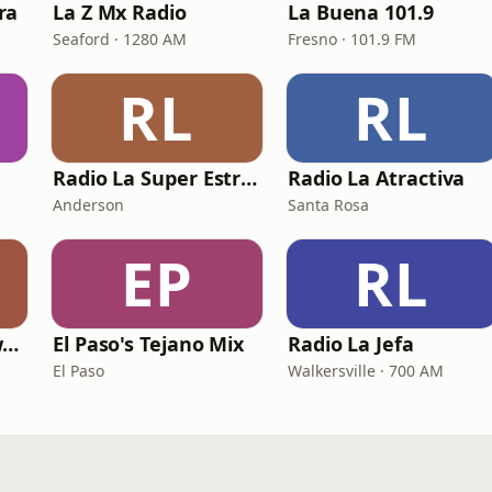
ra
La Z Mx Radio
La Buena 101.9
Seaford · 1280 AM
Fresno · 101.9 FM
RL
RL
Radio La Super Estrella 105.COM
Radio La Atractiva
Anderson
Santa Rosa
EP
RL
Tejano Music Network
El Paso's Tejano Mix
Radio La Jefa
El Paso
Walkersville · 700 AM