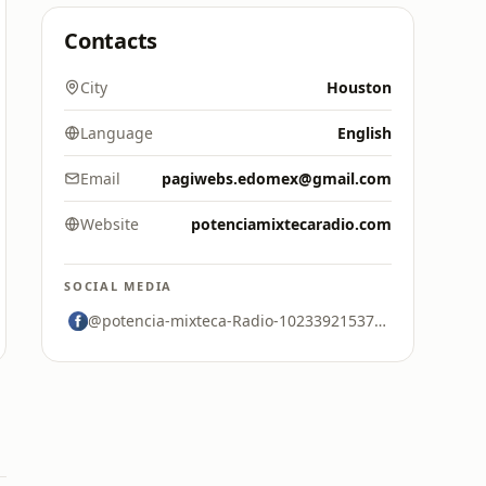
Contacts
City
Houston
Language
English
Email
pagiwebs.edomex@gmail.com
Website
potenciamixtecaradio.com
SOCIAL MEDIA
@potencia-mixteca-Radio-102339215371286