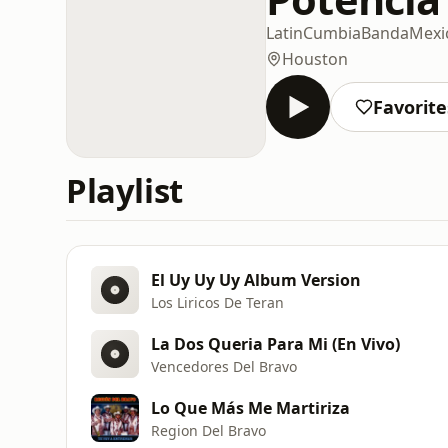
Latin
Cumbia
Banda
Mexi
Houston
Favorite
Playlist
El Uy Uy Uy Album Version
Los Liricos De Teran
La Dos Queria Para Mi (En Vivo)
Vencedores Del Bravo
Lo Que Más Me Martiriza
Region Del Bravo