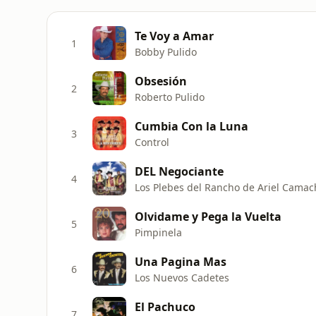
Te Voy a Amar
1
Bobby Pulido
Obsesión
2
Roberto Pulido
Cumbia Con la Luna
3
Control
DEL Negociante
4
Los Plebes del Rancho de Ariel Camac
Olvidame y Pega la Vuelta
5
Pimpinela
Una Pagina Mas
6
Los Nuevos Cadetes
El Pachuco
7