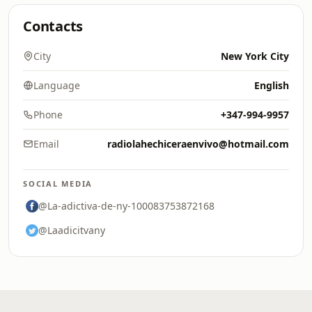
Contacts
City
New York City
Language
English
Phone
+347-994-9957
Email
radiolahechiceraenvivo@hotmail.com
SOCIAL MEDIA
@La-adictiva-de-ny-100083753872168
@Laadicitvany