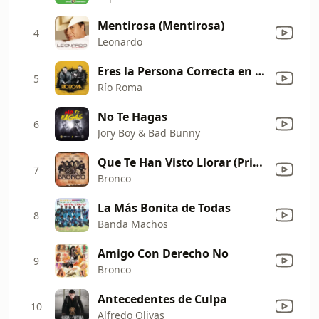
Mentirosa (Mentirosa)
4
Leonardo
Eres la Persona Correcta en el Momento Equivocado
5
Río Roma
No Te Hagas
6
Jory Boy & Bad Bunny
Que Te Han Visto Llorar (Primera Fila) [En Vivo]
7
Bronco
La Más Bonita de Todas
8
Banda Machos
Amigo Con Derecho No
9
Bronco
Antecedentes de Culpa
10
Alfredo Olivas