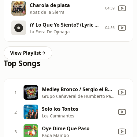
Charola de plata
04:59
Kpaz de la Sierra
їY Lo Que Yo Siento? (Lyric Video)
04:56
La Fiera De Ojinaga
View Playlist
Top Songs
Medley Bronco / Sergio el Bailador / Que No Quede Huella / Amigo Bronco (Live)
1
Grupo Cañaveral de Humberto Pabón
Solo los Tontos
2
Los Caminantes
Oye Dime Que Paso
3
Papa Mambo