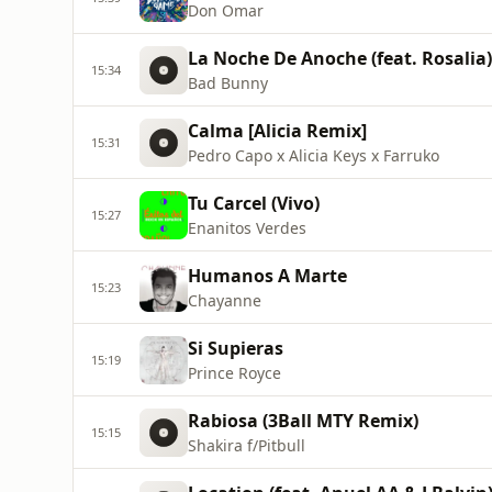
Don Omar
La Noche De Anoche (feat. Rosalia)
15:34
Bad Bunny
Calma [Alicia Remix]
15:31
Pedro Capo x Alicia Keys x Farruko
Tu Carcel (Vivo)
15:27
Enanitos Verdes
Humanos A Marte
15:23
Chayanne
Si Supieras
15:19
Prince Royce
Rabiosa (3Ball MTY Remix)
15:15
Shakira f/Pitbull