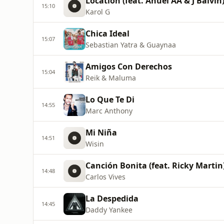
Location (feat. Anuel AA & J Balvin)
15:10
Karol G
Chica Ideal
15:07
Sebastian Yatra & Guaynaa
Amigos Con Derechos
15:04
Reik & Maluma
Lo Que Te Di
14:55
Marc Anthony
Mi Niña
14:51
Wisin
Canción Bonita (feat. Ricky Martin
14:48
Carlos Vives
La Despedida
14:45
Daddy Yankee