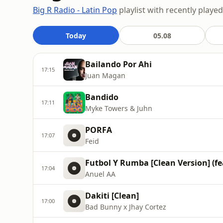
Big R Radio - Latin Pop
playlist with recently playe
Today
05.08
Bailando Por Ahi
17:15
Juan Magan
Bandido
17:11
Myke Towers & Juhn
PORFA
17:07
Feid
Futbol Y Rumba [Clean Version] (fea
17:04
Anuel AA
Dakiti [Clean]
17:00
Bad Bunny x Jhay Cortez