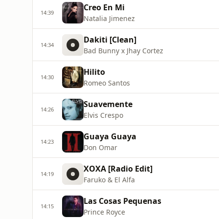
Creo En Mi
14:39
Natalia Jimenez
Dakiti [Clean]
14:34
Bad Bunny x Jhay Cortez
Hilito
14:30
Romeo Santos
Suavemente
14:26
Elvis Crespo
Guaya Guaya
14:23
Don Omar
XOXA [Radio Edit]
14:19
Faruko & El Alfa
Las Cosas Pequenas
14:15
Prince Royce