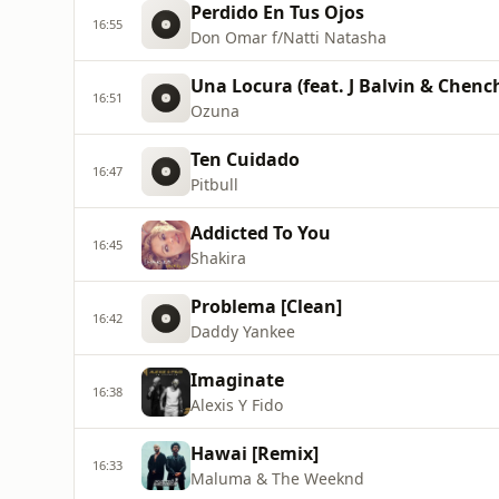
Perdido En Tus Ojos
16:55
Don Omar f/Natti Natasha
Una Locura (feat. J Balvin & Chenc
16:51
Ozuna
Ten Cuidado
16:47
Pitbull
Addicted To You
16:45
Shakira
Problema [Clean]
16:42
Daddy Yankee
Imaginate
16:38
Alexis Y Fido
Hawai [Remix]
16:33
Maluma & The Weeknd