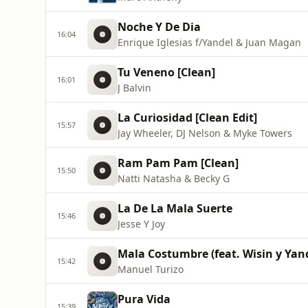
Noche Y De Dia
16:04
Enrique Iglesias f/Yandel & Juan Magan
Tu Veneno [Clean]
16:01
J Balvin
La Curiosidad [Clean Edit]
15:57
Jay Wheeler, DJ Nelson & Myke Towers
Ram Pam Pam [Clean]
15:50
Natti Natasha & Becky G
La De La Mala Suerte
15:46
Jesse Y Joy
Mala Costumbre (feat. Wisin y Yan
15:42
Manuel Turizo
Pura Vida
15:39