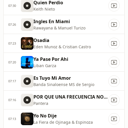
Quien Perdio
07:30
Keith Nieto
Ingles En Miami
07:26
Rawayana & Manuel Turizo
Osadia
07:23
Eden Munoz & Cristian Castro
Ya Pase Por Ahi
07:20
Liban Garza
Es Tuyo Mi Amor
07:17
Banda Sinaloense MS de Sergio
POR QUE UNA FRECUENCIA NO ERA
07:16
Pantera
Yo No Dije
07:13
La Fiera de Ojinaga & Espinoza