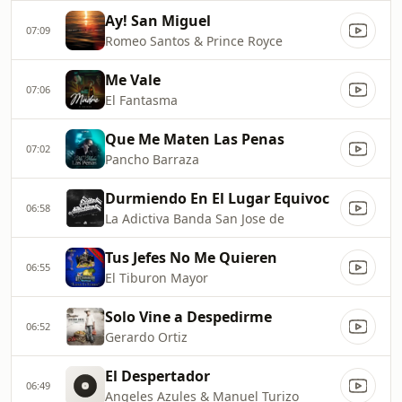
Ay! San Miguel
07:09
Romeo Santos & Prince Royce
Me Vale
07:06
El Fantasma
Que Me Maten Las Penas
07:02
Pancho Barraza
Durmiendo En El Lugar Equivoc
06:58
La Adictiva Banda San Jose de
Tus Jefes No Me Quieren
06:55
El Tiburon Mayor
Solo Vine a Despedirme
06:52
Gerardo Ortiz
El Despertador
06:49
Angeles Azules & Manuel Turizo