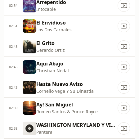
Arrepentido
02:54
Intocable
El Envidioso
02:51
Los Dos Carnales
El Grito
02:48
Gerardo Ortiz
Aqui Abajo
02:45
Christian Nodal
Hasta Nuevo Aviso
02:43
Cornelio Vega Y Su Dinastia
Ay! San Miguel
02:39
Romeo Santos & Prince Royce
WASHINGTON MERYLAND Y VIRGINIA
02:38
Pantera