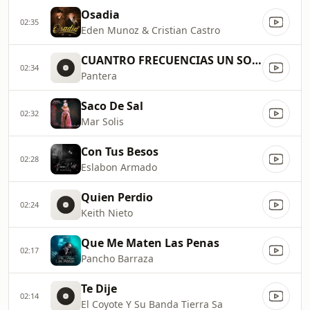
Osadia
02:35
Eden Munoz & Cristian Castro
CUANTRO FRECUENCIAS UN SOLO RU
02:34
Pantera
Saco De Sal
02:32
Mar Solis
Con Tus Besos
02:28
Eslabon Armado
Quien Perdio
02:24
Keith Nieto
Que Me Maten Las Penas
02:17
Pancho Barraza
Te Dije
02:14
El Coyote Y Su Banda Tierra Sa