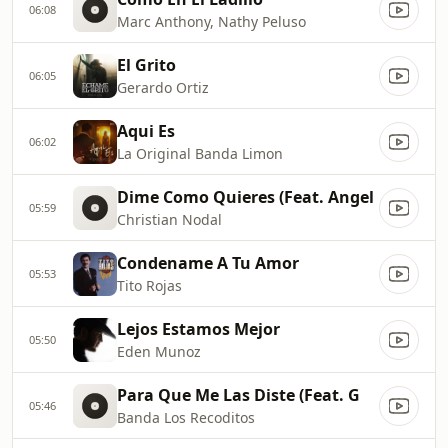
06:08
Marc Anthony, Nathy Peluso
El Grito
06:05
Gerardo Ortiz
Aqui Es
06:02
La Original Banda Limon
Dime Como Quieres (Feat. Angel
05:59
Christian Nodal
Condename A Tu Amor
05:53
Tito Rojas
Lejos Estamos Mejor
05:50
Eden Munoz
Para Que Me Las Diste (Feat. G
05:46
Banda Los Recoditos