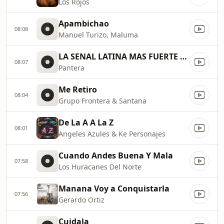
Los Rojos
Apambichao
08:08
Manuel Turizo, Maluma
LA SENAL LATINA MAS FUERTE DEL
08:07
Pantera
Me Retiro
08:04
Grupo Frontera & Santana
De La A A La Z
08:01
Angeles Azules & Ke Personajes
Cuando Andes Buena Y Mala
07:58
Los Huracanes Del Norte
Manana Voy a Conquistarla
07:56
Gerardo Ortiz
Cuidala