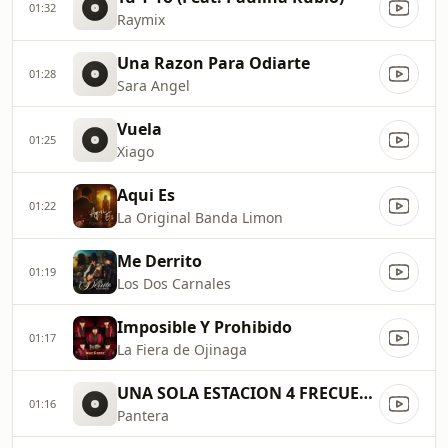
01:32
Raymix
Una Razon Para Odiarte
01:28
Sara Angel
Vuela
01:25
Xiago
Aqui Es
01:22
La Original Banda Limon
Me Derrito
01:19
Los Dos Carnales
Imposible Y Prohibido
01:17
La Fiera de Ojinaga
UNA SOLA ESTACION 4 FRECUENCIA
01:16
Pantera