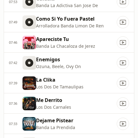
07:53
Banda La Adictiva San Jose De
Como Si Yo Fuera Pastel
07:49
Arrolladora Banda Limon De Ren
Apareciste Tu
07:46
Banda La Chacaloza de Jerez
Enemigos
07:42
Ozuna, Beele, Ovy On
La Clika
07:39
Los Dos De Tamaulipas
Me Derrito
07:36
Los Dos Carnales
Dejame Pistear
07:33
Banda La Prendida