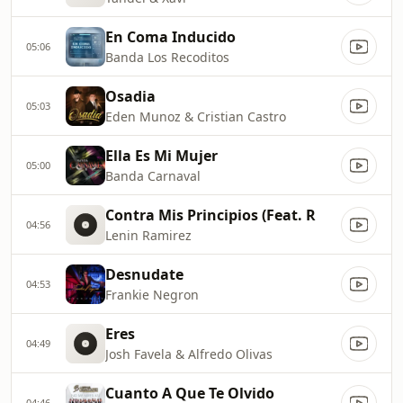
En Coma Inducido
05:06
Banda Los Recoditos
Osadia
05:03
Eden Munoz & Cristian Castro
Ella Es Mi Mujer
05:00
Banda Carnaval
Contra Mis Principios (Feat. R
04:56
Lenin Ramirez
Desnudate
04:53
Frankie Negron
Eres
04:49
Josh Favela & Alfredo Olivas
Cuanto A Que Te Olvido
04:46