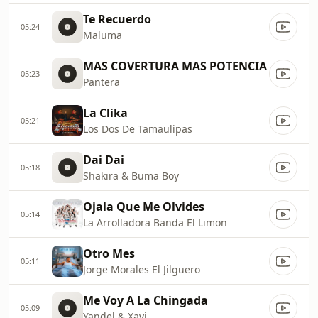
Te Recuerdo
05:24
Maluma
MAS COVERTURA MAS POTENCIA
05:23
Pantera
La Clika
05:21
Los Dos De Tamaulipas
Dai Dai
05:18
Shakira & Buma Boy
Ojala Que Me Olvides
05:14
La Arrolladora Banda El Limon
Otro Mes
05:11
Jorge Morales El Jilguero
Me Voy A La Chingada
05:09
Yandel & Xavi