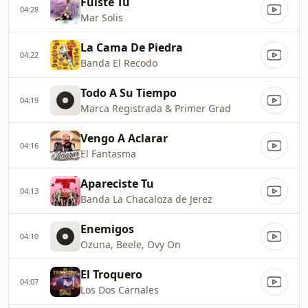
Fuiste Tu
04:28
Mar Solis
La Cama De Piedra
04:22
Banda El Recodo
Todo A Su Tiempo
04:19
Marca Registrada & Primer Grad
Vengo A Aclarar
04:16
El Fantasma
Apareciste Tu
04:13
Banda La Chacaloza de Jerez
Enemigos
04:10
Ozuna, Beele, Ovy On
El Troquero
04:07
Los Dos Carnales