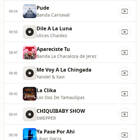
Pude
00:54
Banda Carnaval
Dile A La Luna
00:50
Ulices Chaidez
Apareciste Tu
00:47
Banda La Chacaloza de Jerez
Me Voy A La Chingada
00:45
Yandel & Xavi
La Clika
00:42
Los Dos De Tamaulipas
CHIQUIBABY SHOW
00:41
SWEPPER
Ya Pase Por Ahi
00:39
Liban Garza