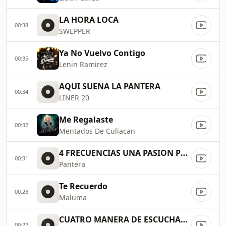
LA HORA LOCA
00:38
SWEPPER
Ya No Vuelvo Contigo
00:35
Lenin Ramirez
AQUI SUENA LA PANTERA
00:34
LINER 20
Me Regalaste
00:32
Mentados De Culiacan
4 FRECUENCIAS UNA PASION POR L
00:31
Pantera
Te Recuerdo
00:28
Maluma
CUATRO MANERA DE ESCUCHARLA
00:27