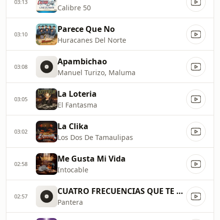
03:13
Calibre 50
Parece Que No
03:10
Huracanes Del Norte
Apambichao
03:08
Manuel Turizo, Maluma
La Loteria
03:05
El Fantasma
La Clika
03:02
Los Dos De Tamaulipas
Me Gusta Mi Vida
02:58
Intocable
CUATRO FRECUENCIAS QUE TE SIGU
02:57
Pantera