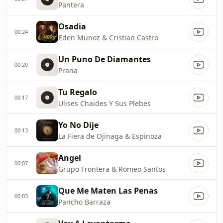
Pantera
Osadia
00:24
Eden Munoz & Cristian Castro
Un Puno De Diamantes
00:20
Prana
Tu Regalo
00:17
Ulises Chaides Y Sus Plebes
Yo No Dije
00:13
La Fiera de Ojinaga & Espinoza
Angel
00:07
Grupo Frontera & Romeo Santos
Que Me Maten Las Penas
00:03
Pancho Barraza