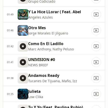
Grupo Codiciado
Y La Hice LLorar ( Feat. Abel
01:49
Angeles Azules
Otro Mes
01:46
Jorge Morales El Jilguero
Como En El Ladillo
01:42
Marc Anthony, Nathy Peluso
UNIVISION #0
01:41
NEWS BRIEF
Andamos Ready
01:38
Tucanes De Tijuana, Mafio, Izz
Julieta
01:35
Low Clika
Tu Y Yo (Feat. Paulina Rubio)