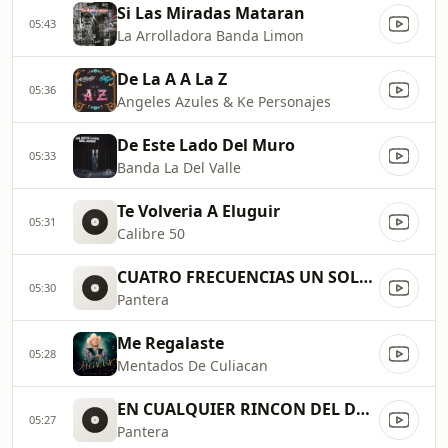
Si Las Miradas Mataran
05:43
La Arrolladora Banda Limon
De La A A La Z
05:36
Angeles Azules & Ke Personajes
De Este Lado Del Muro
05:33
Banda La Del Valle
Te Volveria A Eluguir
05:31
Calibre 50
CUATRO FRECUENCIAS UN SOLO COR
05:30
Pantera
Me Regalaste
05:28
Mentados De Culiacan
EN CUALQUIER RINCON DEL DMV SI
05:27
Pantera