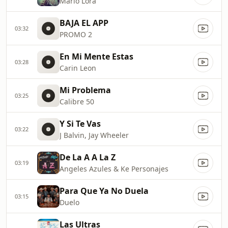
Mario Lora
BAJA EL APP
03:32
PROMO 2
En Mi Mente Estas
03:28
Carin Leon
Mi Problema
03:25
Calibre 50
Y Si Te Vas
03:22
J Balvin, Jay Wheeler
De La A A La Z
03:19
Angeles Azules & Ke Personajes
Para Que Ya No Duela
03:15
Duelo
Las Ultras