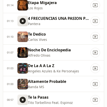
Etapa Migajera
01:14
Los Rojos
4 FRECUENCIAS UNA PASION POR L
01:13
Pantera
Te Dedico
01:10
Carlos Vives
Noche De Enciclopedia
01:07
Alfredo Olivas
De La A A La Z
01:03
Angeles Azules & Ke Personajes
Altamente Probable
01:00
Banda MS
Te la Pasas
00:57
Tito Torbellino Feat. Espinoz