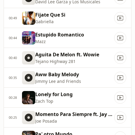
David Lee Garza y Los Musicales
Fijate Que Si
00:49
Gabriella
Estupido Romantico
00:44
Mazz
Aguita De Melon ft. Wowie
00:40
Tejano Highway 281
Aww Baby Melody
00:35
Jimmy Lee and Friends
Lonely for Long
00:28
Zach Top
Momento Para Siempre ft. Jay Perez and Stefani
00:25
Joe Posada
Pa' otro Mundo