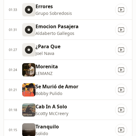
Errores
01:33
Grupo Sobredosis
Emocion Pasajera
01:31
Aldaberto Gallegos
¿Para Que
01:27
Joel Nava
Morenita
01:24
LEMANZ
Se Murió de Amor
01:21
Bobby Pulido
Cab In A Solo
01:18
Scotty McCreery
Tranquilo
01:15
Solido