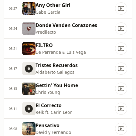
Any Other Girl
03:27
Gabe Garcia
Donde Venden Corazones
03:24
Predilecto
FILTRO
03:21
De Parranda & Luis Vega
Tristes Recuerdos
03:17
Aldaberto Gallegos
Gettin' You Home
03:13
Chris Young
El Correcto
03:11
Reik ft. Carin Leon
Pensativo
03:08
David y Fernando