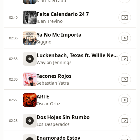
Matt Mercado
Falta Calendario 24 7
02:40
Juan Trevino
Ya No Me Importa
02:36
Siggno
Luckenbach, Texas ft. Willie Nelson
02:33
Waylon Jennings
Tacones Rojos
02:30
Sebastian Yatra
ARTE
02:27
Oscar Ortiz
Dos Hojas Sin Rumbo
02:23
Los Desperadoz
Enamorado Estoy