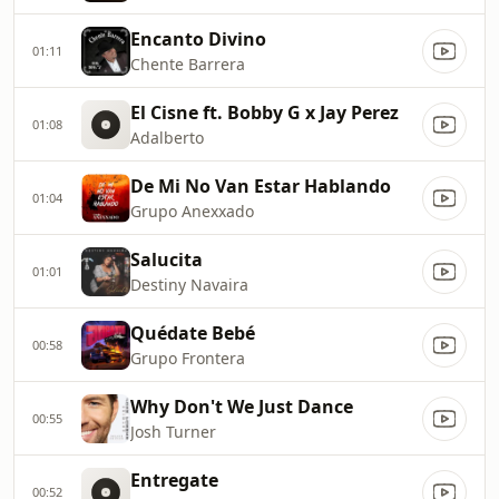
Encanto Divino
01:11
Chente Barrera
El Cisne ft. Bobby G x Jay Perez
01:08
Adalberto
De Mi No Van Estar Hablando
01:04
Grupo Anexxado
Salucita
01:01
Destiny Navaira
Quédate Bebé
00:58
Grupo Frontera
Why Don't We Just Dance
00:55
Josh Turner
Entregate
00:52