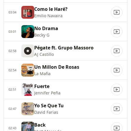
Como le Haré?
03:04
Emilio Navaira
No Drama
03:01
Becky G
Pégate ft. Grupo Massoro
02:58
AJ Castillo
Un Millon De Rosas
02:54
La Mafia
Fuerte
02:51
Jennifer Peña
Yo Se Que Tu
02:47
David Farias
Back
02:43