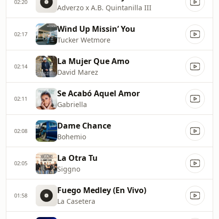
02:20
Adverzo x A.B. Quintanilla III
Wind Up Missin’ You
02:17
Tucker Wetmore
La Mujer Que Amo
02:14
David Marez
Se Acabó Aquel Amor
02:11
Gabriella
Dame Chance
02:08
Bohemio
La Otra Tu
02:05
Siggno
Fuego Medley (En Vivo)
01:58
La Casetera