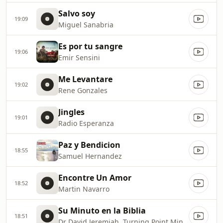
Salvo soy
19:09
Miguel Sanabria
Es por tu sangre
19:06
Emir Sensini
Me Levantare
19:02
Rene Gonzales
Jingles
19:01
Radio Esperanza
Paz y Bendicion
18:55
Samuel Hernandez
Encontre Un Amor
18:52
Martin Navarro
Su Minuto en la Biblia
18:51
Dr David Jeremiah, Turning Point Ministries