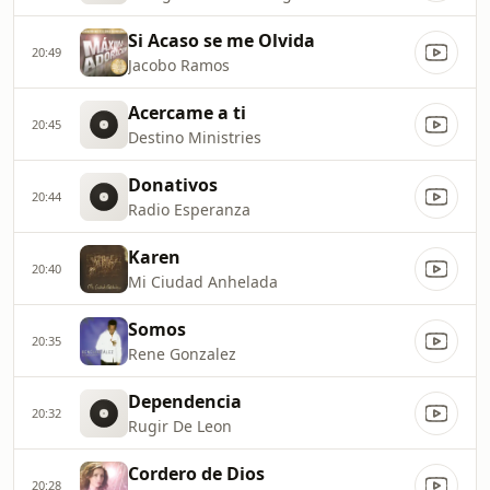
Si Acaso se me Olvida
20:49
Jacobo Ramos
Acercame a ti
20:45
Destino Ministries
Donativos
20:44
Radio Esperanza
Karen
20:40
Mi Ciudad Anhelada
Somos
20:35
Rene Gonzalez
Dependencia
20:32
Rugir De Leon
Cordero de Dios
20:28