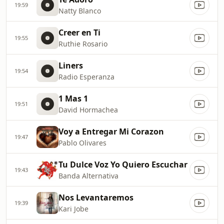
19:59
Natty Blanco
Creer en Ti
19:55
Ruthie Rosario
Liners
19:54
Radio Esperanza
1 Mas 1
19:51
David Hormachea
Voy a Entregar Mi Corazon
19:47
Pablo Olivares
Tu Dulce Voz Yo Quiero Escuchar
19:43
Banda Alternativa
Nos Levantaremos
19:39
Kari Jobe