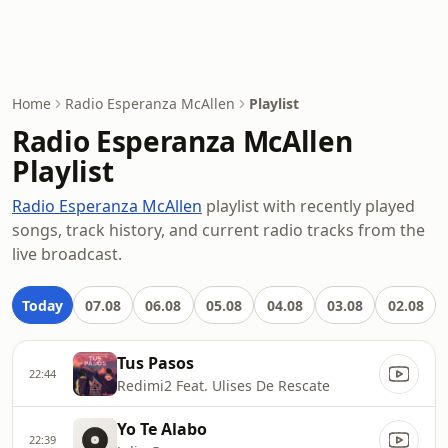
Home
Radio Esperanza McAllen
Playlist
Radio Esperanza McAllen
Playlist
Radio Esperanza McAllen
playlist with recently played
songs, track history, and current radio tracks from the
live broadcast.
Today
07.08
06.08
05.08
04.08
03.08
02.08
Tus Pasos
22:44
Redimi2 Feat. Ulises De Rescate
Yo Te Alabo
22:39