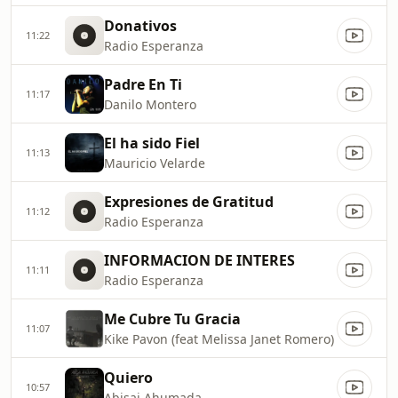
Donativos
11:22
Radio Esperanza
Padre En Ti
11:17
Danilo Montero
El ha sido Fiel
11:13
Mauricio Velarde
Expresiones de Gratitud
11:12
Radio Esperanza
INFORMACION DE INTERES
11:11
Radio Esperanza
Me Cubre Tu Gracia
11:07
Kike Pavon (feat Melissa Janet Romero)
Quiero
10:57
Abisai Ahumada