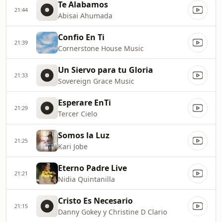
Te Alabamos
21:44
Abisai Ahumada
Confio En Ti
21:39
Cornerstone House Music
Un Siervo para tu Gloria
21:33
Sovereign Grace Music
Esperare EnTi
21:29
Tercer Cielo
Somos la Luz
21:25
Kari Jobe
Eterno Padre Live
21:21
Nidia Quintanilla
Cristo Es Necesario
21:15
Danny Gokey y Christine D Clario