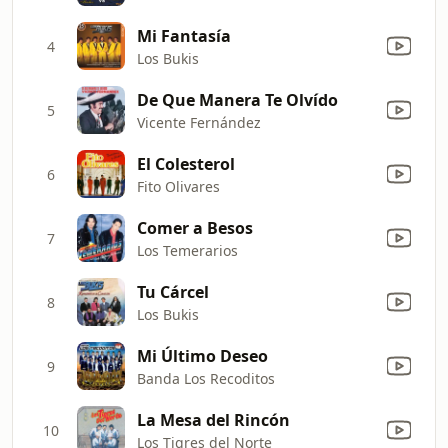
Mi Fantasía
4
Los Bukis
De Que Manera Te Olvído
5
Vicente Fernández
El Colesterol
6
Fito Olivares
Comer a Besos
7
Los Temerarios
Tu Cárcel
8
Los Bukis
Mi Último Deseo
9
Banda Los Recoditos
La Mesa del Rincón
10
Los Tigres del Norte