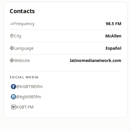
Contacts
Frequency
98.5 FM
City
McAllen
Language
Español
Website
latinomedianetwork.com
SOCIAL MEDIA
@KGBT985fm
@kgbt985fm
KGBT-FM