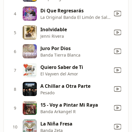
Di Que Regresarás
4
La Original Banda El Limón de Salvador Lizárraga & Lorenzo Mendez
Inolvidable
5
Jenni Rivera
Juro Por Dios
6
Banda Tierra Blanca
Quiero Saber de Ti
7
El Vayven del Amor
A Chillar a Otra Parte
8
Pesado
15 - Voy a Pintar Mi Raya
9
Banda Arkangel R
La Niña Fresa
10
Banda Zeta