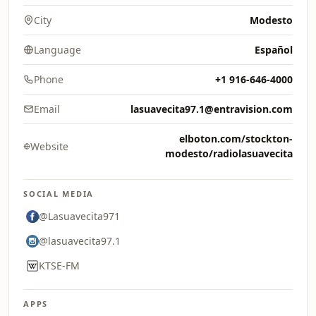
City
Modesto
Language
Español
Phone
+1 916-646-4000
Email
lasuavecita97.1@entravision.com
elboton.com/stockton-
Website
modesto/radiolasuavecita
SOCIAL MEDIA
@Lasuavecita971
@lasuavecita97.1
KTSE-FM
APPS