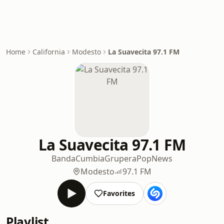
Home
California
Modesto
La Suavecita 97.1 FM
La Suavecita 97.1 FM
Banda
Cumbia
Grupera
Pop
News
Modesto
97.1 FM
Favorites
Playlist