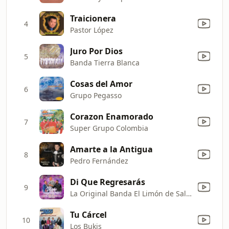
Traicionera
4
Pastor López
Juro Por Dios
5
Banda Tierra Blanca
Cosas del Amor
6
Grupo Pegasso
Corazon Enamorado
7
Super Grupo Colombia
Amarte a la Antigua
8
Pedro Fernández
Di Que Regresarás
9
La Original Banda El Limón de Salvador Lizárraga & Lorenzo Mendez
Tu Cárcel
10
Los Bukis