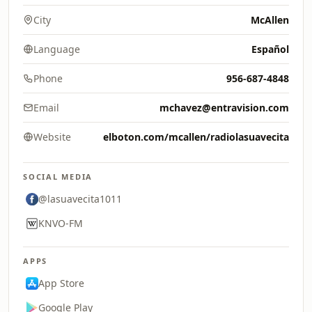
City
McAllen
Language
Español
Phone
956-687-4848
Email
mchavez@entravision.com
Website
elboton.com/mcallen/radiolasuavecita
SOCIAL MEDIA
@lasuavecita1011
KNVO-FM
APPS
App Store
Google Play