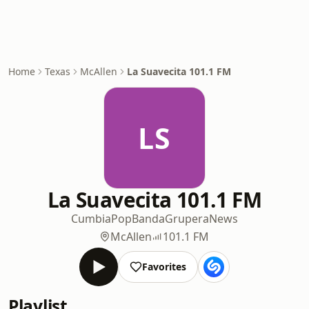
Home
Texas
McAllen
La Suavecita 101.1 FM
LS
La Suavecita 101.1 FM
Cumbia
Pop
Banda
Grupera
News
McAllen
101.1 FM
Favorites
Playlist