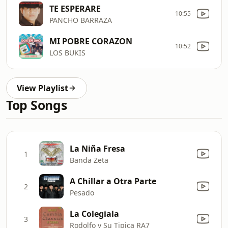
TE ESPERARE
10:55
PANCHO BARRAZA
MI POBRE CORAZON
10:52
LOS BUKIS
View Playlist
Top Songs
La Niña Fresa
1
Banda Zeta
A Chillar a Otra Parte
2
Pesado
La Colegiala
3
Rodolfo y Su Tipica RA7