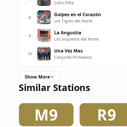
Celso Piña
Golpes en el Corazón
8
Los Tigres del Norte
La Angustia
9
Los Inquietos del Norte
Una Vez Mas
10
Conjunto Primavera
Show More
Similar Stations
M9
R9