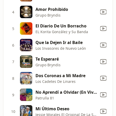
Amor Prohibido
4
Grupo Bryndis
El Diario De Un Borracho
5
EL Korita González y Su Banda
Que la Dejen Ir al Baile
6
Los Invasores de Nuevo León
Te Esperaré
7
Grupo Bryndis
Dos Coronas a Mi Madre
8
Los Cadetes De Linares
No Aprendí a Olvidar (En Vivo en Dallas - Escapade 2001/2004)
9
Patrulla 81
Mi Último Deseo
10
Jessie Morales El Original De La Sierra