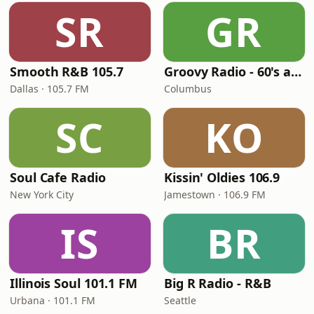
SR
GR
Smooth R&B 105.7
Groovy Radio - 60's and 70's Oldies
Dallas · 105.7 FM
Columbus
SC
KO
Soul Cafe Radio
Kissin' Oldies 106.9
New York City
Jamestown · 106.9 FM
IS
BR
Illinois Soul 101.1 FM
Big R Radio - R&B
Urbana · 101.1 FM
Seattle