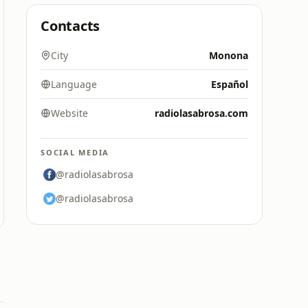
Contacts
City
Monona
Language
Español
Website
radiolasabrosa.com
SOCIAL MEDIA
@radiolasabrosa
@radiolasabrosa