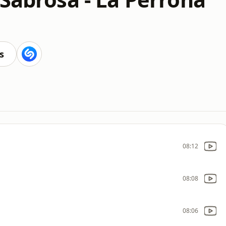
s
08:12
08:08
08:06