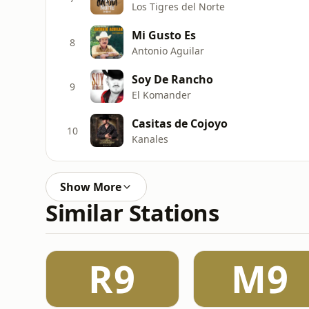
Los Tigres del Norte
Mi Gusto Es
8
Antonio Aguilar
Soy De Rancho
9
El Komander
Casitas de Cojoyo
10
Kanales
Show More
Similar Stations
R9
M9