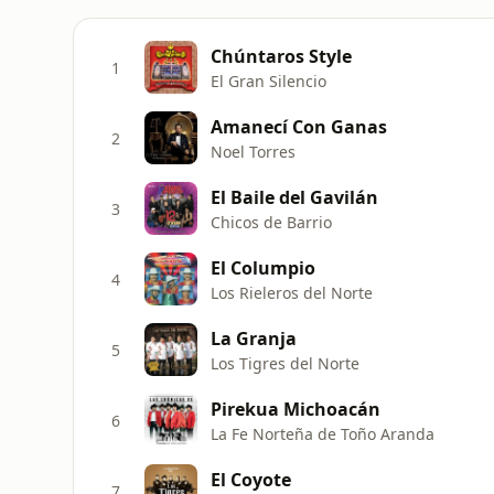
Chúntaros Style
1
El Gran Silencio
Amanecí Con Ganas
2
Noel Torres
El Baile del Gavilán
3
Chicos de Barrio
El Columpio
4
Los Rieleros del Norte
La Granja
5
Los Tigres del Norte
Pirekua Michoacán
6
La Fe Norteña de Toño Aranda
El Coyote
7