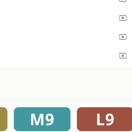
M9
L9