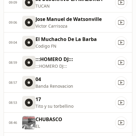
09:09
TUCAN
Jose Manuel de Watsonville
09:06
Victor Carrisoza
El Muchacho De La Barba
09:04
Codigo FN
:::HOMERO DJ:::
08:59
:::HOMERO DJ:::
04
08:57
Banda Renovacion
17
08:53
Tito y su torbellino
CHUBASCO
08:46
EL