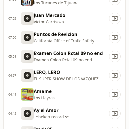
Los Tucanes de Tijuana
Juan Mercado
07:03
Victor Carrisoza
Puntos de Revicion
07:00
California Office of Trafic Safety
Examen Colon Rctal 09 no end
05:01
Examen Colon Rctal 09 no end
LERO, LERO
04:57
EL SUPER SHOW DE LOS VAZQUEZ
Amame
04:49
Los Llayras
Ay el Amor
04:45
..::heken record.s::..