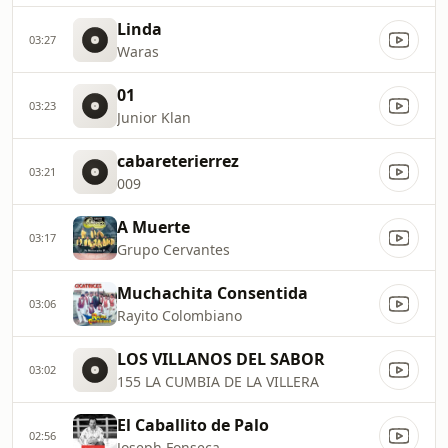
Linda
03:27
Waras
01
03:23
Junior Klan
cabareterierrez
03:21
009
A Muerte
03:17
Grupo Cervantes
Muchachita Consentida
03:06
Rayito Colombiano
LOS VILLANOS DEL SABOR
03:02
155 LA CUMBIA DE LA VILLERA
El Caballito de Palo
02:56
Joseph Fonseca