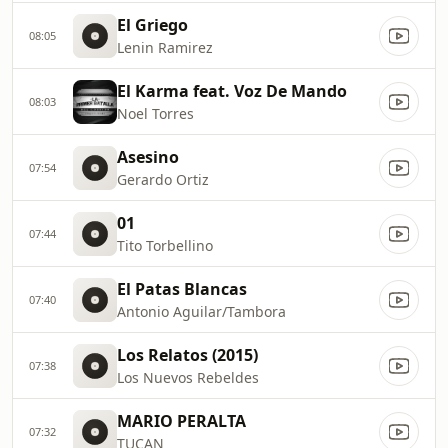
El Griego
08:05
Lenin Ramirez
El Karma feat. Voz De Mando
08:03
Noel Torres
Asesino
07:54
Gerardo Ortiz
01
07:44
Tito Torbellino
El Patas Blancas
07:40
Antonio Aguilar/Tambora
Los Relatos (2015)
07:38
Los Nuevos Rebeldes
MARIO PERALTA
07:32
TUCAN