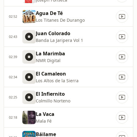
Agua De Té
02:52
Los Titanes De Durango
Juan Colorado
02:43
Banda La Jaripera Vol 1
La Marimba
02:39
NMR Digital
El Camaleon
02:34
Los Altos de la Sierra
El Infiernito
02:25
Colmillo Norteno
La Vaca
02:18
Mala Fé
Báilame