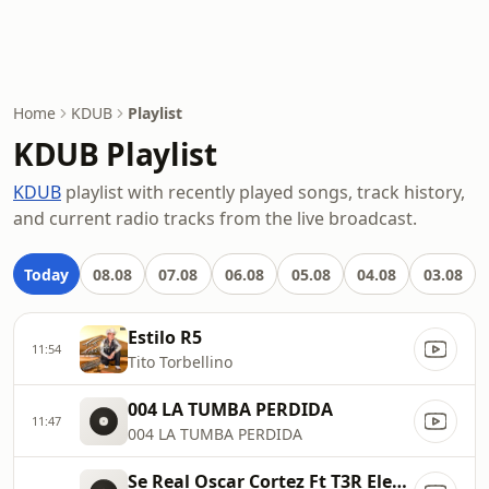
Home
KDUB
Playlist
KDUB Playlist
KDUB
playlist with recently played songs, track history,
and current radio tracks from the live broadcast.
Today
08.08
07.08
06.08
05.08
04.08
03.08
Estilo R5
11:54
Tito Torbellino
004 LA TUMBA PERDIDA
11:47
004 LA TUMBA PERDIDA
Se Real Oscar Cortez Ft T3R Elemento DEL Records 2019