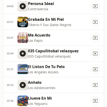
Persona Ideal
04:00
Controversia
Grabada En Mi Piel
03:57
Tiberio Y Sus Gatos Negros
Me Acuerdo
03:47
Los Papis
035 Capullitobal velazquez
03:44
035 Capullitobal velazquez
El Liston De Tu Pelo
03:37
Los Angeles Azules
Anhelo
03:33
Los Adolescentes
Llueve En Mi
03:30
Los Yaguaru