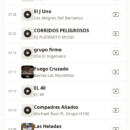
El J Uno
07:28
Los Alegres Del Barranco
CORRIDOS PELIGROSOS
07:22
DJ PLATANITO MUSIC
grupo firme
07:19
054 El Ingeniero
Fuego Cruzado
07:17
Banda Los Recoditos
EL 40
07:13
EL 40
Compadres Aliados
07:10
Michael Ruiz Ft. Grupo H100
Las Heladas
07:08