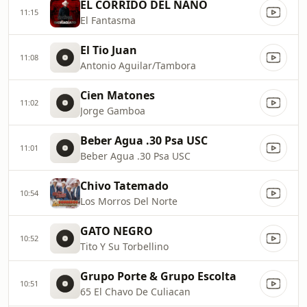
EL CORRIDO DEL NANO
11:15
El Fantasma
El Tio Juan
11:08
Antonio Aguilar/Tambora
Cien Matones
11:02
Jorge Gamboa
Beber Agua .30 Psa USC
11:01
Beber Agua .30 Psa USC
Chivo Tatemado
10:54
Los Morros Del Norte
GATO NEGRO
10:52
Tito Y Su Torbellino
Grupo Porte & Grupo Escolta
10:51
65 El Chavo De Culiacan