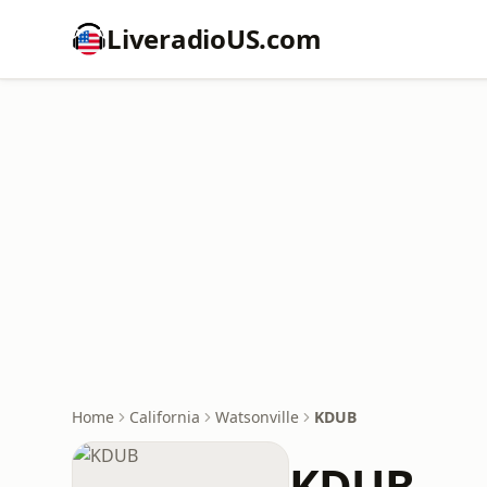
LiveradioUS.com
Home
California
Watsonville
KDUB
KDUB