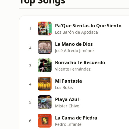
Pa'Que Sientas lo Que Siento
1
Los Barón de Apodaca
La Mano de Dios
2
José Alfredo Jiménez
Borracho Te Recuerdo
3
Vicente Fernández
Mi Fantasía
4
Los Bukis
Playa Azul
5
Mister Chivo
La Cama de Piedra
6
Pedro Infante