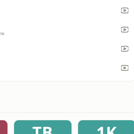
ho
TB
1K