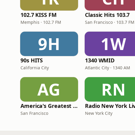
102.7 KISS FM
Classic Hits 103.7
Memphis · 102.7 FM
San Francisco · 103.7 FM
9H
1W
90s HITS
1340 WMID
California City
Atlantic City · 1340 AM
AG
RN
America's Greatest 70s Hits
Radio New York Li
San Francisco
New York City