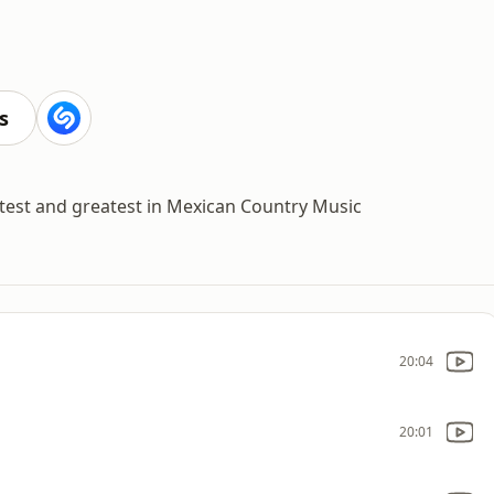
s
atest and greatest in Mexican Country Music
20:04
20:01