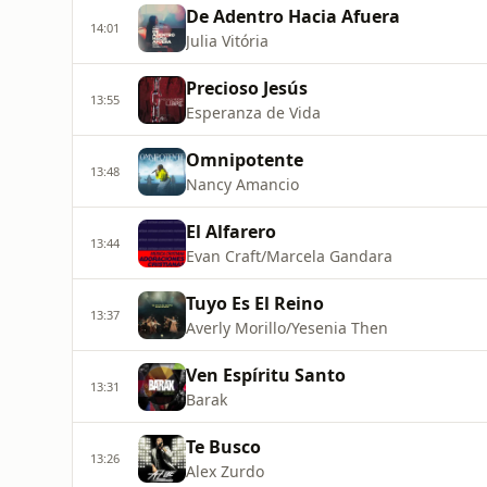
De Adentro Hacia Afuera
14:01
Julia Vitória
Precioso Jesús
13:55
Esperanza de Vida
Omnipotente
13:48
Nancy Amancio
El Alfarero
13:44
Evan Craft/Marcela Gandara
Tuyo Es El Reino
13:37
Averly Morillo/Yesenia Then
Ven Espíritu Santo
13:31
Barak
Te Busco
13:26
Alex Zurdo