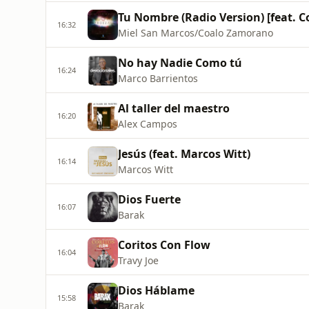
Tu Nombre (Radio Version) [feat. 
16:32
Miel San Marcos/Coalo Zamorano
No hay Nadie Como tú
16:24
Marco Barrientos
Al taller del maestro
16:20
Alex Campos
Jesús (feat. Marcos Witt)
16:14
Marcos Witt
Dios Fuerte
16:07
Barak
Coritos Con Flow
16:04
Travy Joe
Dios Háblame
15:58
Barak