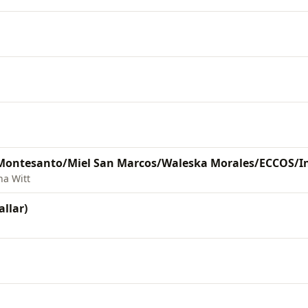
na Witt
llar)