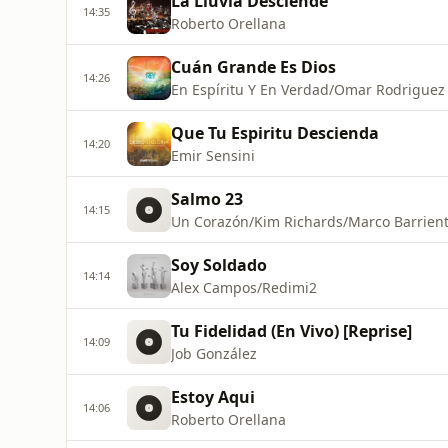
La Lluvia Desciende
14:35
Roberto Orellana
Cuán Grande Es Dios
14:26
En Espíritu Y En Verdad/Omar Rodriguez
Que Tu Espiritu Descienda
14:20
Emir Sensini
Salmo 23
14:15
Un Corazón/Kim Richards/Marco Barrien
Soy Soldado
14:14
Alex Campos/Redimi2
Tu Fidelidad (En Vivo) [Reprise]
14:09
Job González
Estoy Aqui
14:06
Roberto Orellana