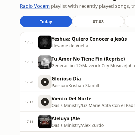
Radio Vocem
playlist with recently played songs, t
Today
07.08
Yeshua: Quiero Conocer a Jesús
17:35
Llévame de Vuelta
Tu Amor No Tiene Fin (Reprise)
17:32
Generación 12/Maverick City Musica/Joh
Glorioso Día
17:28
Passion/Kristian Stanfill
Viento Del Norte
17:17
Oasis Ministry/Liz Mariel/Cita Con el Pad
Aleluya (Ale
17:11
Oasis Ministry/Alex Zurdo