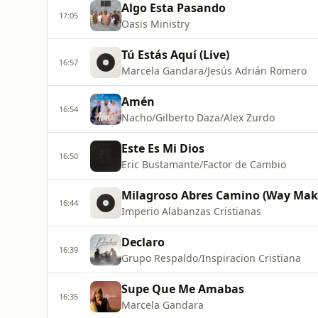
Algo Esta Pasando
17:05
Oasis Ministry
Tú Estás Aquí (Live)
16:57
Marcela Gandara/Jesús Adrián Romero
Amén
16:54
Nacho/Gilberto Daza/Alex Zurdo
Este Es Mi Dios
16:50
Eric Bustamante/Factor de Cambio
Milagroso Abres Camino (Way Mak
16:44
Imperio Alabanzas Cristianas
Declaro
16:39
Grupo Respaldo/Inspiracion Cristiana
Supe Que Me Amabas
16:35
Marcela Gandara