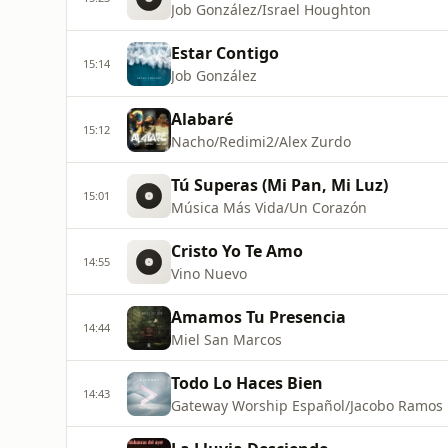
Job González/Israel Houghton
Estar Contigo
15:14
Job González
Alabaré
15:12
Nacho/Redimi2/Alex Zurdo
Tú Superas (Mi Pan, Mi Luz)
15:01
Música Más Vida/Un Corazón
Cristo Yo Te Amo
14:55
Vino Nuevo
Amamos Tu Presencia
14:44
Miel San Marcos
Todo Lo Haces Bien
14:43
Gateway Worship Español/Jacobo Ramos