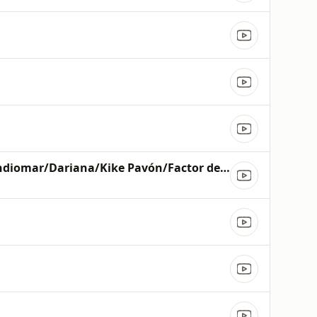
Guerra/Krystal Guerra Witt/TAYA/Montesanto/Miel San Marcos/Waleska Morales/ECCOS/Indiomar/Dariana/Kike Pavón/Factor de Cambio/Living