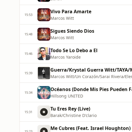
Vivo Para Amarte
15:53
Marcos Witt
Sigues Siendo Dios
15:48
Marcos Witt
Todo Se Lo Debo a El
15:46
Marcos Yaroide
15:39
Marcos Witt/Un Corazón/Sarai Rivera/Ele
Océanos (Donde Mis Pies Pueden Fa
15:34
Hillsong UNITED
Tu Eres Rey (Live)
15:31
Barak/Christine D'clario
Me Cubres (Feat. Israel Houghton)
15:23