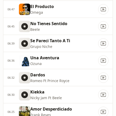
El Producto
06:47
Omega
No Tienes Sentido
06:45
Beele
Se Pareci Tanto A Ti
06:39
Grupo Niche
Una Aventura
06:36
Ozuna
Dardos
06:32
Romeo Ft Prince Royce
Kiekka
06:30
Nicky Jam Ft Beele
Amor Desperdiciado
06:25
Frank Reyes