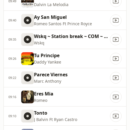
09:49
Dalvin La Melodia
Ay San Miguel
09:40
Romeo Santos Ft Prince Royce
Wskq ~ Station break ~ COM ~ 29900
09:35
Wskq
Tu Principe
09:26
Daddy Yankee
Parece Viernes
09:22
Marc Anthony
Eres Mia
09:16
Romeo
Tonto
09:10
J Balvin Ft Ryan Castro