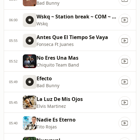
Bad Bunny
Wskq ~ Station break ~ COM ~ 31500
06:00
Wskq
Antes Que El Tiempo Se Vaya
05:55
Fonseca Ft Juanes
No Eres Una Mas
05:52
Chiquito Team Band
Efecto
05:49
Bad Bunny
La Luz De Mis Ojos
05:45
Elvis Martinez
Nadie Es Eterno
05:40
Tito Rojas