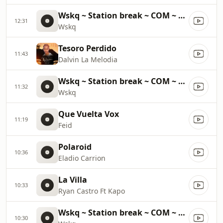
Wskq ~ Station break ~ COM ~ 14900
12:31
Wskq
Tesoro Perdido
11:43
Dalvin La Melodia
Wskq ~ Station break ~ COM ~ 61500
11:32
Wskq
Que Vuelta Vox
11:19
Feid
Polaroid
10:36
Eladio Carrion
La Villa
10:33
Ryan Castro Ft Kapo
Wskq ~ Station break ~ COM ~ 61900
10:30