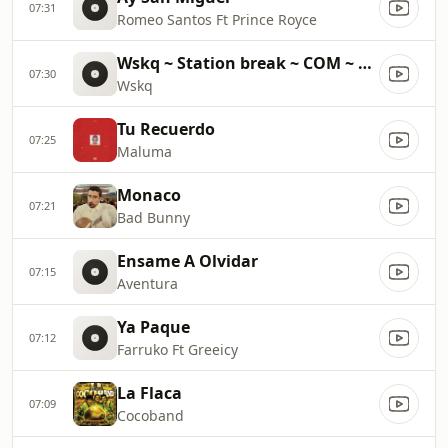
07:31
Romeo Santos Ft Prince Royce
Wskq ~ Station break ~ COM ~ 62000
07:30
Wskq
Tu Recuerdo
07:25
Maluma
Monaco
07:21
Bad Bunny
Ensame A Olvidar
07:15
Aventura
Ya Paque
07:12
Farruko Ft Greeicy
La Flaca
07:09
Cocoband