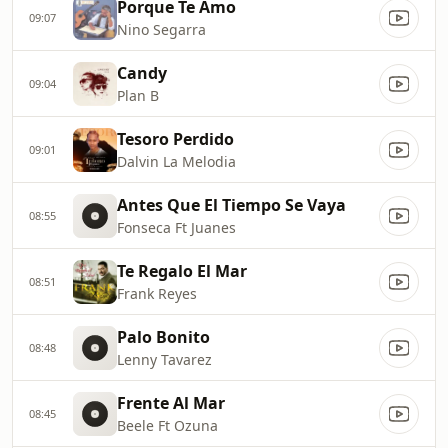
Porque Te Amo
09:07
Nino Segarra
Candy
09:04
Plan B
Tesoro Perdido
09:01
Dalvin La Melodia
Antes Que El Tiempo Se Vaya
08:55
Fonseca Ft Juanes
Te Regalo El Mar
08:51
Frank Reyes
Palo Bonito
08:48
Lenny Tavarez
Frente Al Mar
08:45
Beele Ft Ozuna