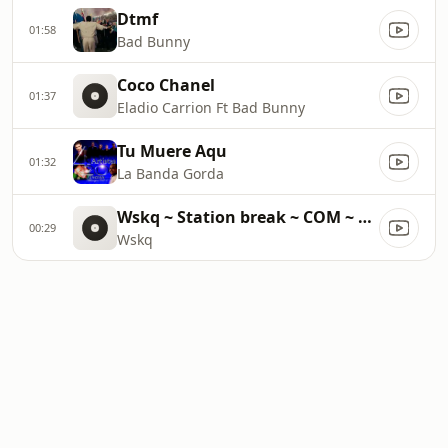
Dtmf
01:58
Bad Bunny
Coco Chanel
01:37
Eladio Carrion Ft Bad Bunny
Tu Muere Aqu
01:32
La Banda Gorda
Wskq ~ Station break ~ COM ~ 62500
00:29
Wskq