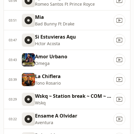
03:54
Romeo Santos Ft Prince Royce
Mia
03:51
Bad Bunny Ft Drake
Si Estuvieras Aqu
03:47
Hctor Acosta
Amor Urbano
03:43
Omega
La Chiflera
03:39
Tono Rosario
Wskq ~ Station break ~ COM ~ 29600
03:29
Wskq
Ensame A Olvidar
03:22
Aventura