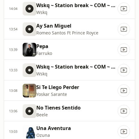
Wskq ~ Station break ~ COM ~ 30000
14:04
Wskq
Ay San Miguel
13:54
Romeo Santos Ft Prince Royce
Pepa
13:39
Farruko
Wskq ~ Station break ~ COM ~ 59800
13:33
Wskq
Si Te Llego Perder
13:08
Yoskar Sarante
No Tienes Sentido
13:06
Beele
Una Aventura
13:03
Ozuna