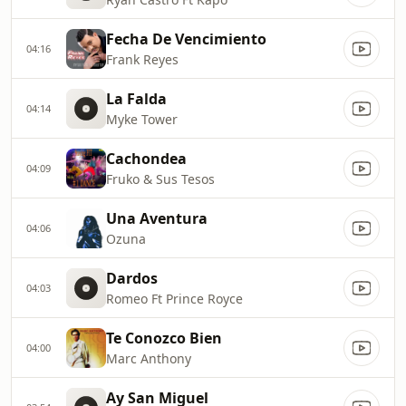
Fecha De Vencimiento
04:16
Frank Reyes
La Falda
04:14
Myke Tower
Cachondea
04:09
Fruko & Sus Tesos
Una Aventura
04:06
Ozuna
Dardos
04:03
Romeo Ft Prince Royce
Te Conozco Bien
04:00
Marc Anthony
Ay San Miguel