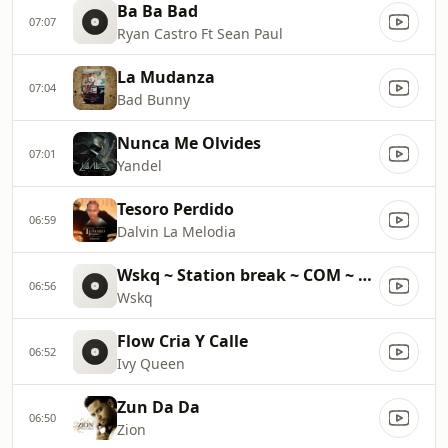
Ba Ba Bad
07:07
Ryan Castro Ft Sean Paul
La Mudanza
07:04
Bad Bunny
Nunca Me Olvides
07:01
Yandel
Tesoro Perdido
06:59
Dalvin La Melodia
Wskq ~ Station break ~ COM ~ 31500
06:56
Wskq
Flow Cria Y Calle
06:52
Ivy Queen
Zun Da Da
06:50
Zion