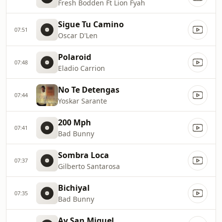
Fresh Bodden Ft Lion Fyah
Sigue Tu Camino
07:51
Oscar D'Len
Polaroid
07:48
Eladio Carrion
No Te Detengas
07:44
Yoskar Sarante
200 Mph
07:41
Bad Bunny
Sombra Loca
07:37
Gilberto Santarosa
Bichiyal
07:35
Bad Bunny
Ay San Miguel