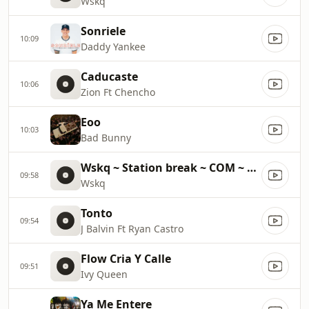
Wskq
Sonriele
10:09
Daddy Yankee
Caducaste
10:06
Zion Ft Chencho
Eoo
10:03
Bad Bunny
Wskq ~ Station break ~ COM ~ 61100
09:58
Wskq
Tonto
09:54
J Balvin Ft Ryan Castro
Flow Cria Y Calle
09:51
Ivy Queen
Ya Me Entere