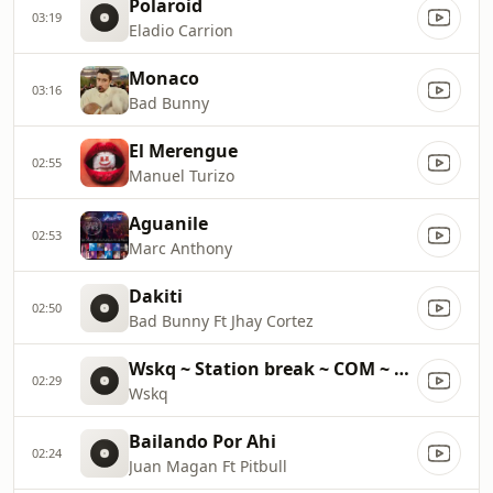
Polaroid
03:19
Eladio Carrion
Monaco
03:16
Bad Bunny
El Merengue
02:55
Manuel Turizo
Aguanile
02:53
Marc Anthony
Dakiti
02:50
Bad Bunny Ft Jhay Cortez
Wskq ~ Station break ~ COM ~ 31400
02:29
Wskq
Bailando Por Ahi
02:24
Juan Magan Ft Pitbull