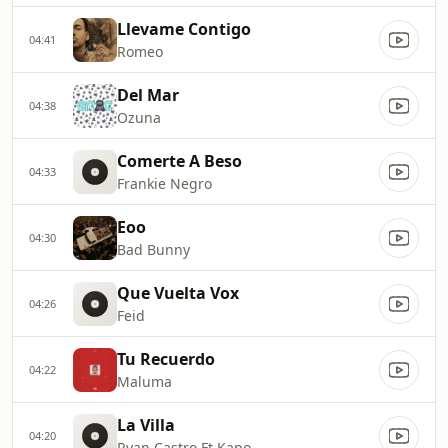
Llevame Contigo
04:41
Romeo
Del Mar
04:38
Ozuna
Comerte A Beso
04:33
Frankie Negro
Eoo
04:30
Bad Bunny
Que Vuelta Vox
04:26
Feid
Tu Recuerdo
04:22
Maluma
La Villa
04:20
Ryan Castro Ft Kapo