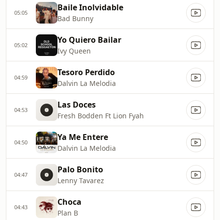
Baile Inolvidable
05:05
Bad Bunny
Yo Quiero Bailar
05:02
Ivy Queen
Tesoro Perdido
04:59
Dalvin La Melodia
Las Doces
04:53
Fresh Bodden Ft Lion Fyah
Ya Me Entere
04:50
Dalvin La Melodia
Palo Bonito
04:47
Lenny Tavarez
Choca
04:43
Plan B