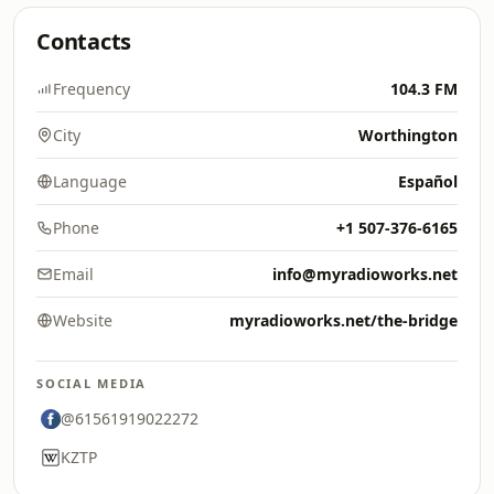
Contacts
Frequency
104.3 FM
City
Worthington
Language
Español
Phone
+1 507-376-6165
Email
info@myradioworks.net
Website
myradioworks.net/the-bridge
SOCIAL MEDIA
@61561919022272
KZTP