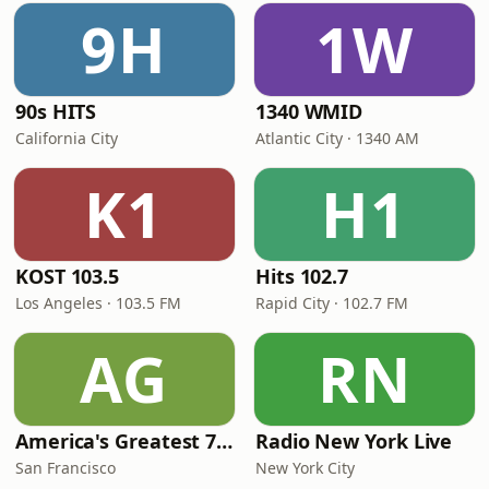
9H
1W
90s HITS
1340 WMID
California City
Atlantic City · 1340 AM
K1
H1
KOST 103.5
Hits 102.7
Los Angeles · 103.5 FM
Rapid City · 102.7 FM
AG
RN
America's Greatest 70s Hits
Radio New York Live
San Francisco
New York City