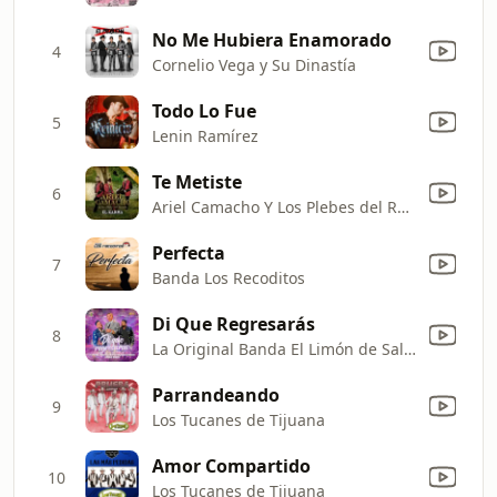
No Me Hubiera Enamorado
4
Cornelio Vega y Su Dinastía
Todo Lo Fue
5
Lenin Ramírez
Te Metiste
6
Ariel Camacho Y Los Plebes del Rancho
Perfecta
7
Banda Los Recoditos
Di Que Regresarás
8
La Original Banda El Limón de Salvador Lizárraga & Lorenzo Mendez
Parrandeando
9
Los Tucanes de Tijuana
Amor Compartido
10
Los Tucanes de Tijuana