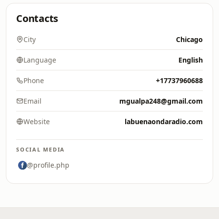
Contacts
City
Chicago
Language
English
Phone
+17737960688
Email
mgualpa248@gmail.com
Website
labuenaondaradio.com
SOCIAL MEDIA
@profile.php