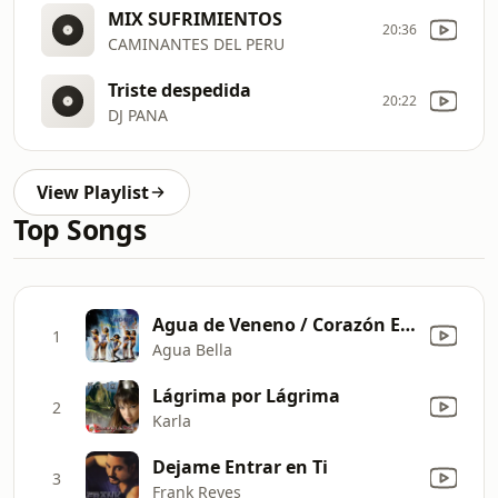
MIX SUFRIMIENTOS
20:36
CAMINANTES DEL PERU
Triste despedida
20:22
DJ PANA
View Playlist
Top Songs
Agua de Veneno / Corazón Equivocado
1
Agua Bella
Lágrima por Lágrima
2
Karla
Dejame Entrar en Ti
3
Frank Reyes