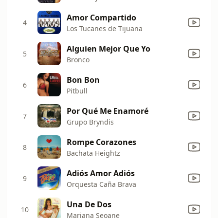
Amor Compartido
4
Los Tucanes de Tijuana
Alguien Mejor Que Yo
5
Bronco
Bon Bon
6
Pitbull
Por Qué Me Enamoré
7
Grupo Bryndis
Rompe Corazones
8
Bachata Heightz
Adiós Amor Adiós
9
Orquesta Caña Brava
Una De Dos
10
Mariana Seoane