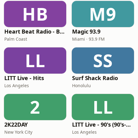
HB
M9
Heart Beat Radio - Back To The 80's Radio
Magic 93.9
Palm Coast
Miami · 93.9 FM
LL
SS
LITT Live - Hits
Surf Shack Radio
Los Angeles
Honolulu
2
LL
2K22DAY
LITT Live - 90's (90's-Boomerang)
New York City
Los Angeles