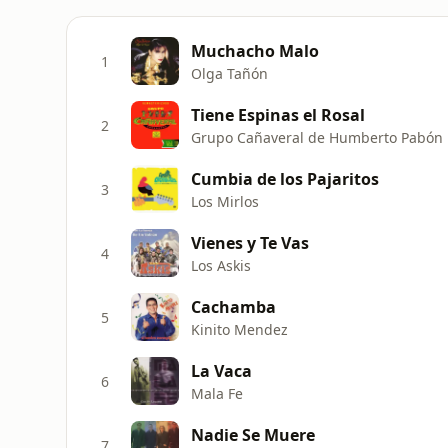
Muchacho Malo
1
Olga Tañón
Tiene Espinas el Rosal
2
Grupo Cañaveral de Humberto Pabón
Cumbia de los Pajaritos
3
Los Mirlos
Vienes y Te Vas
4
Los Askis
Cachamba
5
Kinito Mendez
La Vaca
6
Mala Fe
Nadie Se Muere
7