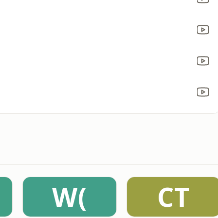
W(
CT