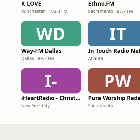
K-LOVE
Ethno.FM
Winchester · 103.3 FM
Sacramento · 87.7 FM
WD
IT
Way-FM Dallas
Dallas · 89.7 FM
Atlanta
I-
PW
iHeartRadio - Christian Top 20
Pure Worship Radi
New York City
Sacramento