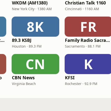
WKDM (AM1380)
Christian Talk 1160
New York City · 1380 AM
Cincinnati · 1160 AM
8K
FR
In Touch Radio Network
89.3 KSBJ
Family Radio Sacramento (KEBR)
Houston · 89.3 FM
Sacramento · 88.1 FM
CN
K
o
CBN News
KFSI
Virginia Beach
Rochester · 92.9 FM