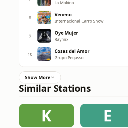
La Makina
Veneno
8
Internacional Carro Show
Oye Mujer
9
Raymix
Cosas del Amor
10
Grupo Pegasso
Show More
Similar Stations
K
E