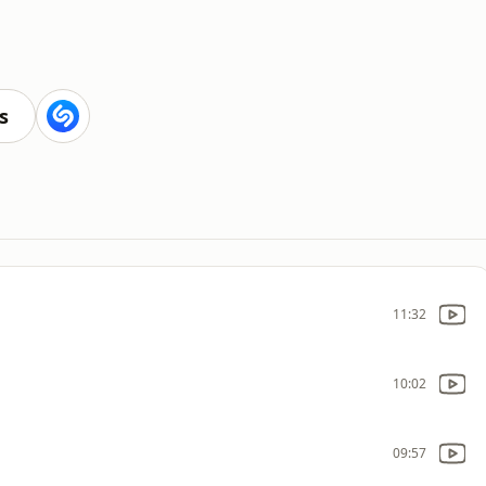
s
11:32
10:02
09:57