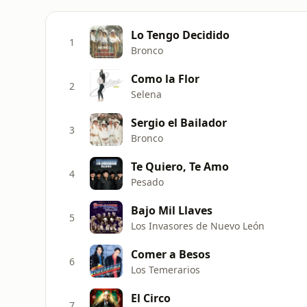
Lo Tengo Decidido
1
Bronco
Como la Flor
2
Selena
Sergio el Bailador
3
Bronco
Te Quiero, Te Amo
4
Pesado
Bajo Mil Llaves
5
Los Invasores de Nuevo León
Comer a Besos
6
Los Temerarios
El Circo
7