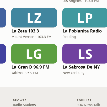
Los Angeles · 105.5 FM
LZ
LP
La Zeta 103.3
La Poblanita Radio
Mount Vernon · 103.3 FM
Reading
LG
LS
La Gran D 96.9 FM
La Sabrosa De NY
Yakima · 96.9 FM
New York City
BROWSE
POPULAR
Radio Stations
FOX News Talk