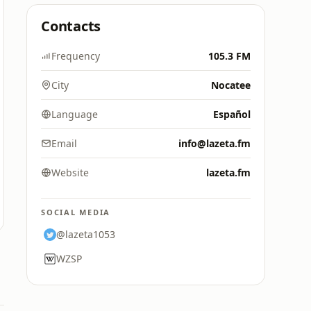
Contacts
Frequency
105.3 FM
City
Nocatee
Language
Español
Email
info@lazeta.fm
Website
lazeta.fm
SOCIAL MEDIA
@lazeta1053
WZSP