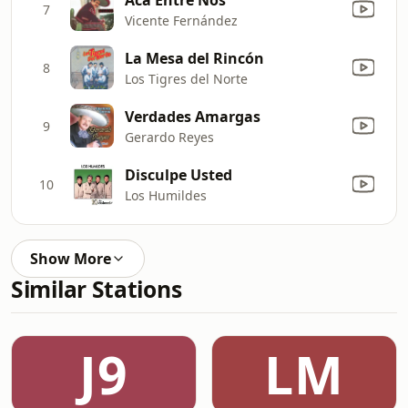
7
Vicente Fernández
La Mesa del Rincón
8
Los Tigres del Norte
Verdades Amargas
9
Gerardo Reyes
Disculpe Usted
10
Los Humildes
Show More
Similar Stations
J9
LM