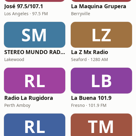
José 97.5/107.1
La Maquina Grupera
Los Angeles · 97.5 FM
Berryville
SM
LZ
STEREO MUNDO RADIO
La Z Mx Radio
Lakewood
Seaford · 1280 AM
RL
LB
Radio La Rugidora
La Buena 101.9
Perth Amboy
Fresno · 101.9 FM
RL
TM