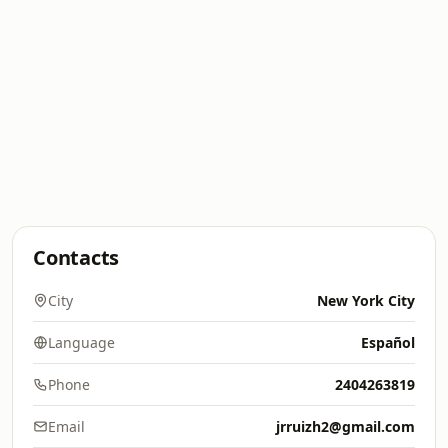
Contacts
City
New York City
Language
Español
Phone
2404263819
Email
jrruizh2@gmail.com