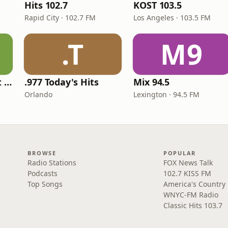
Hits 102.7
KOST 103.5
Rapid City · 102.7 FM
Los Angeles · 103.5 FM
.T
M9
America's Greatest 70s Hits
.977 Today's Hits
Mix 94.5
Orlando
Lexington · 94.5 FM
BROWSE
POPULAR
Radio Stations
FOX News Talk
Podcasts
102.7 KISS FM
Top Songs
America's Country
WNYC-FM Radio
Classic Hits 103.7