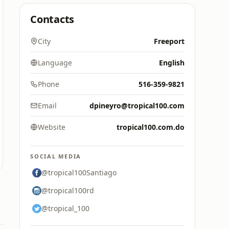
Contacts
City
Freeport
Language
English
Phone
516-359-9821
Email
dpineyro@tropical100.com
Website
tropical100.com.do
SOCIAL MEDIA
@tropical100Santiago
@tropical100rd
@tropical_100