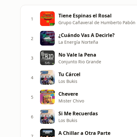
Tiene Espinas el Rosal
1
Grupo Cañaveral de Humberto Pabón
¿Cuándo Vas A Decirle?
2
La Energía Norteña
No Vale la Pena
3
Conjunto Rio Grande
Tu Cárcel
4
Los Bukis
Chevere
5
Mister Chivo
Si Me Recuerdas
6
Los Bukis
A Chillar a Otra Parte
7