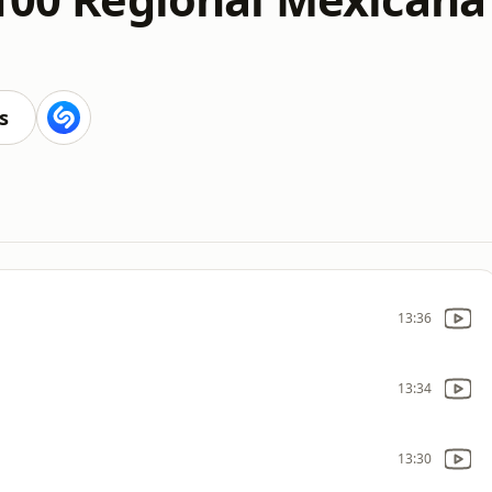
s
13:36
13:34
13:30