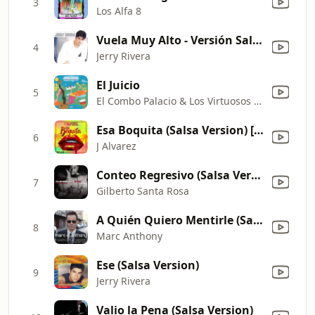
3
Los Alfa 8
Vuela Muy Alto - Versión Salsa
4
Jerry Rivera
El Juicio
5
El Combo Palacio & Los Virtuosos De La Salsa
Esa Boquita (Salsa Version) [feat. Tito Nieves]
6
J Alvarez
Conteo Regresivo (Salsa Version)
7
Gilberto Santa Rosa
A Quién Quiero Mentirle (Salsa Version)
8
Marc Anthony
Ese (Salsa Version)
9
Jerry Rivera
Valio la Pena (Salsa Version)