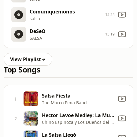
Comuniquemonos
15:24
salsa
DeSeO
15:19
SALSA
View Playlist
Top Songs
Salsa Fiesta
1
The Marco Pinia Band
Hector Lavoe Medley: La Murga / Ah, Ah, Oh No / Che Che Colé / Calle Luna, Calle Sol / El Cantante / Períodico De Ayer / Mi Gente (Salsa Mix)
2
Chino Espinoza y Los Dueños del Son
La Salsa Llegó