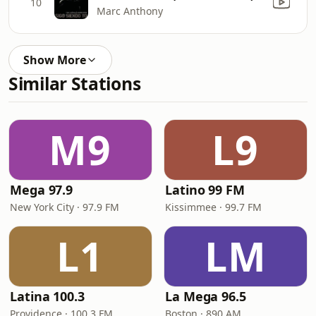
10
Marc Anthony
Show More
Similar Stations
M9
L9
Mega 97.9
Latino 99 FM
New York City · 97.9 FM
Kissimmee · 99.7 FM
L1
LM
Latina 100.3
La Mega 96.5
Providence · 100.3 FM
Boston · 890 AM