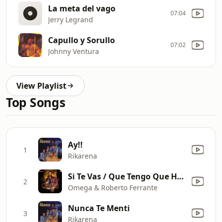
La meta del vago
07:04
Jerry Legrand
Capullo y Sorullo
07:02
Johnny Ventura
View Playlist
Top Songs
Ay!!
1
Rikarena
Si Te Vas / Que Tengo Que Hacer (Original Remix)
2
Omega & Roberto Ferrante
Nunca Te Menti
3
Rikarena