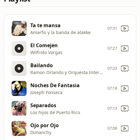
Ta te mansa
07:31
Amarfis y la banda de atakke
El Comejen
07:27
Wilfrido Vargas
Bailando
07:23
Ramon Orlando y Orquesta Internacional
Noches De Fantasia
07:18
Joseph Fonseca
Separados
07:13
Los hijos de Puerto Rico
Ojo por Ojo
07:08
Dimanchy