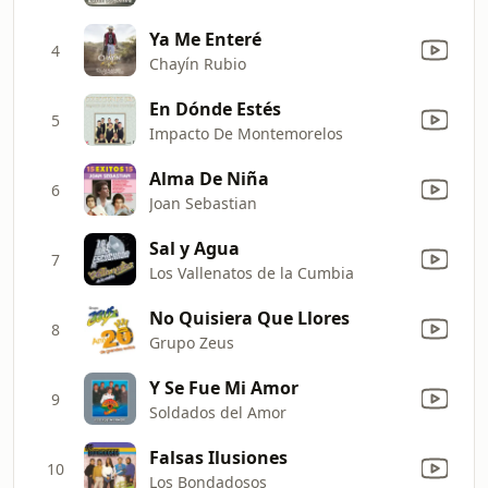
Ya Me Enteré
4
Chayín Rubio
En Dónde Estés
5
Impacto De Montemorelos
Alma De Niña
6
Joan Sebastian
Sal y Agua
7
Los Vallenatos de la Cumbia
No Quisiera Que Llores
8
Grupo Zeus
Y Se Fue Mi Amor
9
Soldados del Amor
Falsas Ilusiones
10
Los Bondadosos