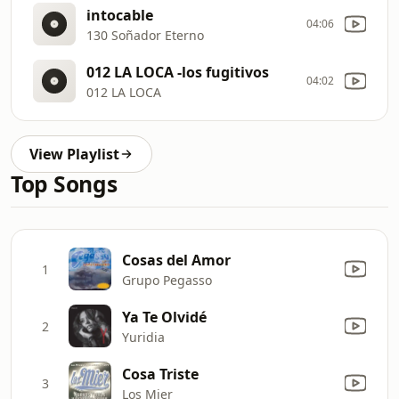
intocable
04:06
130 Soñador Eterno
012 LA LOCA -los fugitivos
04:02
012 LA LOCA
View Playlist
Top Songs
Cosas del Amor
1
Grupo Pegasso
Ya Te Olvidé
2
Yuridia
Cosa Triste
3
Los Mier