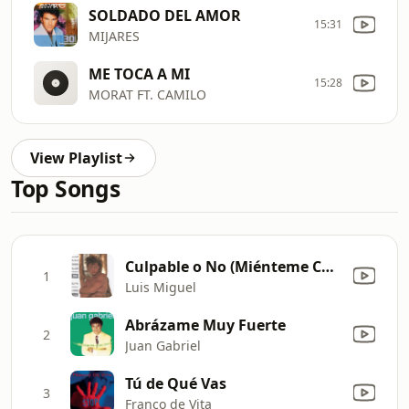
SOLDADO DEL AMOR
15:31
MIJARES
ME TOCA A MI
15:28
MORAT FT. CAMILO
View Playlist
Top Songs
Culpable o No (Miénteme Como Siempre)
1
Luis Miguel
Abrázame Muy Fuerte
2
Juan Gabriel
Tú de Qué Vas
3
Franco de Vita