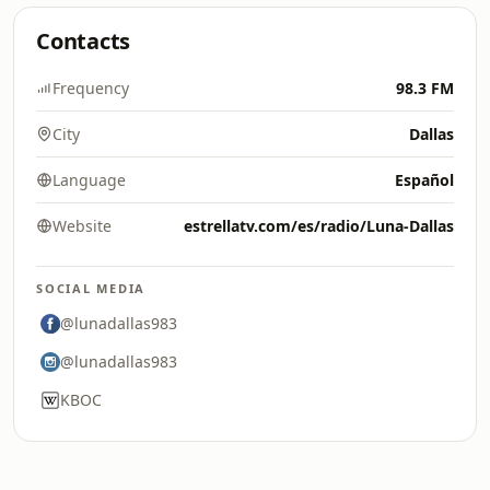
Contacts
Frequency
98.3 FM
City
Dallas
Language
Español
Website
estrellatv.com/es/radio/Luna-Dallas
SOCIAL MEDIA
@lunadallas983
@lunadallas983
KBOC