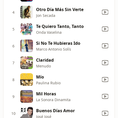
Otro Día Más Sin Verte
4
Jon Secada
Te Quiero Tanto, Tanto
5
Onda Vaselina
Si No Te Hubieras Ido
6
Marco Antonio Solís
Claridad
7
Menudo
Mío
8
Paulina Rubio
Mil Horas
9
La Sonora Dinamita
Buenos Días Amor
10
José José