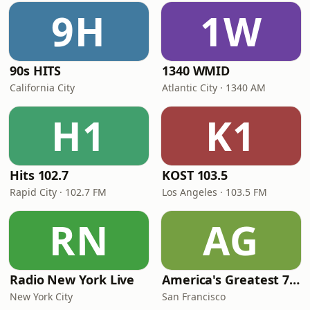
9H
1W
90s HITS
1340 WMID
California City
Atlantic City · 1340 AM
H1
K1
Hits 102.7
KOST 103.5
Rapid City · 102.7 FM
Los Angeles · 103.5 FM
RN
AG
Radio New York Live
America's Greatest 70s Hits
New York City
San Francisco