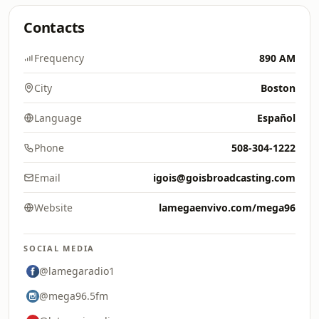
Contacts
Frequency
890 AM
City
Boston
Language
Español
Phone
508-304-1222
Email
igois@goisbroadcasting.com
Website
lamegaenvivo.com/mega96
SOCIAL MEDIA
@lamegaradio1
@mega96.5fm