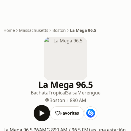
Home
Massachusetts
Boston
La Mega 96.5
La Mega 96.5
Bachata
Tropical
Salsa
Merengue
Boston
890 AM
Favorites
La Mega 96.5 (WAMG 890 AM / 96.5 FM) es una estación