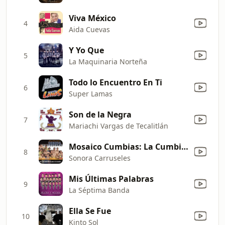
Viva México
4
Aida Cuevas
Y Yo Que
5
La Maquinaria Norteña
Todo lo Encuentro En Ti
6
Super Lamas
Son de la Negra
7
Mariachi Vargas de Tecalitlán
Mosaico Cumbias: La Cumbiamba / Cumbia Cienaguera
8
Sonora Carruseles
Mis Últimas Palabras
9
La Séptima Banda
Ella Se Fue
10
Kinto Sol