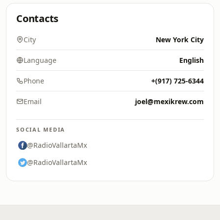
Contacts
City
New York City
Language
English
Phone
+(917) 725-6344
Email
joel@mexikrew.com
SOCIAL MEDIA
@RadioVallartaMx
@RadioVallartaMx