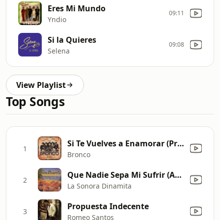
Eres Mi Mundo
09:11
Yndio
Si la Quieres
09:08
Selena
View Playlist
Top Songs
Si Te Vuelves a Enamorar (Primera Fila) [En Vivo]
1
Bronco
Que Nadie Sepa Mi Sufrir (Amor de Mis Amores)
2
La Sonora Dinamita
Propuesta Indecente
3
Romeo Santos