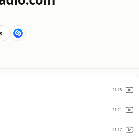
s
21:25
21:21
21:17