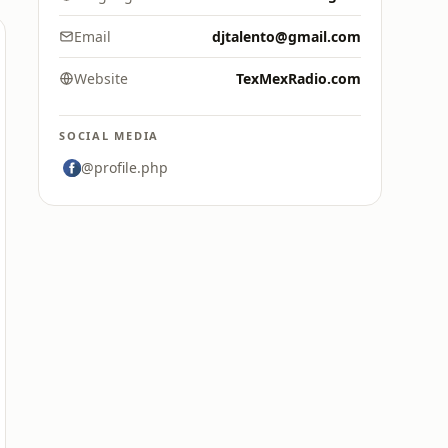
Email
djtalento@gmail.com
Website
TexMexRadio.com
SOCIAL MEDIA
@profile.php