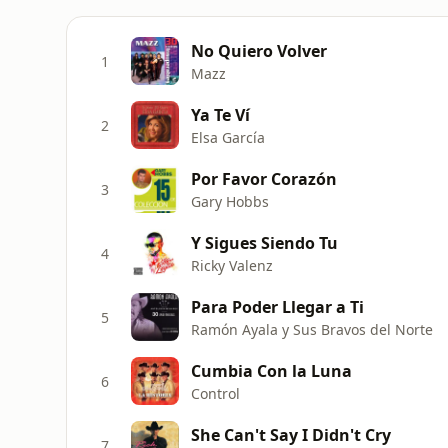
No Quiero Volver
1
Mazz
Ya Te Ví
2
Elsa García
Por Favor Corazón
3
Gary Hobbs
Y Sigues Siendo Tu
4
Ricky Valenz
Para Poder Llegar a Ti
5
Ramón Ayala y Sus Bravos del Norte
Cumbia Con la Luna
6
Control
She Can't Say I Didn't Cry
7