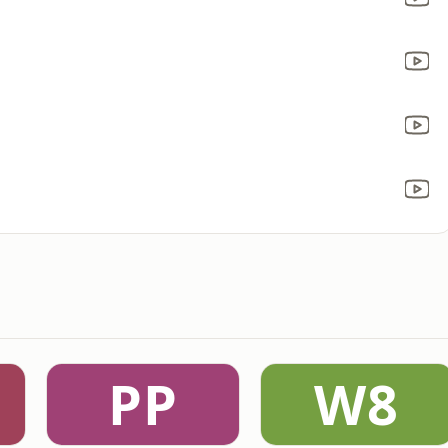
PP
W8