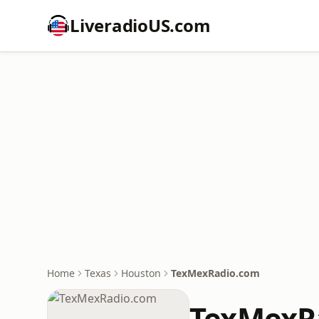
LiveradioUS.com
Home
Texas
Houston
TexMexRadio.com
TexMexR