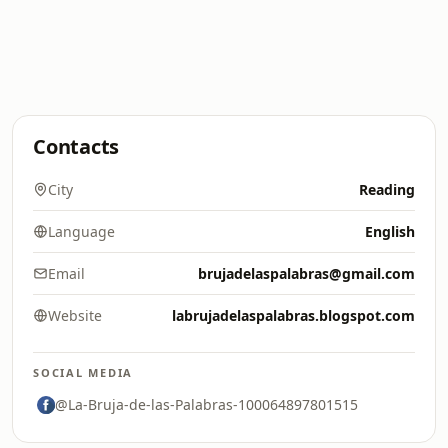
Contacts
City
Reading
Language
English
Email
brujadelaspalabras@gmail.com
Website
labrujadelaspalabras.blogspot.com
SOCIAL MEDIA
@La-Bruja-de-las-Palabras-100064897801515