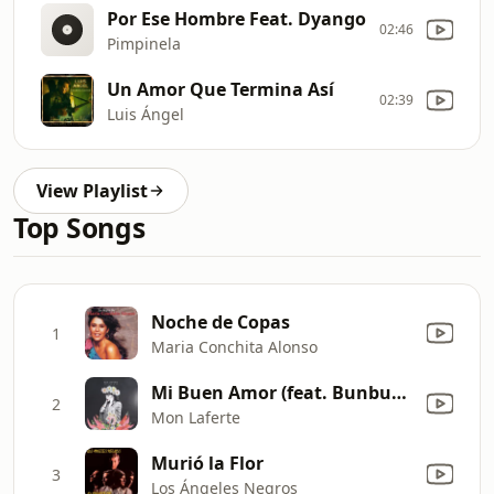
Por Ese Hombre Feat. Dyango
02:46
Pimpinela
Un Amor Que Termina Así
02:39
Luis Ángel
View Playlist
Top Songs
Noche de Copas
1
Maria Conchita Alonso
Mi Buen Amor (feat. Bunbury)
2
Mon Laferte
Murió la Flor
3
Los Ángeles Negros