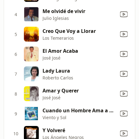
Me olvidé de vivir
4
Julio Iglesias
Creo Que Voy a Llorar
5
Los Temerarios
El Amor Acaba
6
José José
Lady Laura
7
Roberto Carlos
Amar y Querer
8
José José
Cuando un Hombre Ama a una Mujer
9
Viento y Sol
Y Volveré
10
Los Ángeles Negros