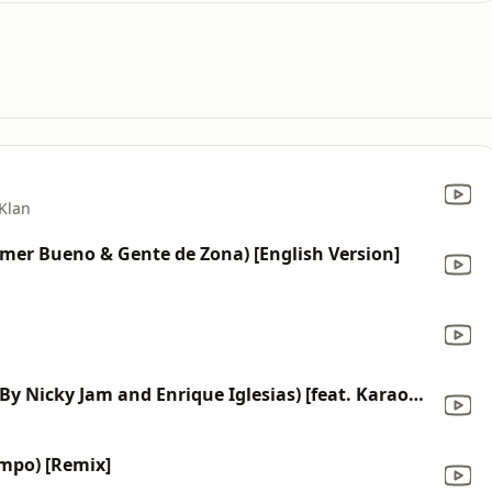
 Klan
emer Bueno & Gente de Zona) [English Version]
El Perdon (Originally Performed By Nicky Jam and Enrique Iglesias) [feat. KaraoCanto] [Instrumental Version]
empo) [Remix]