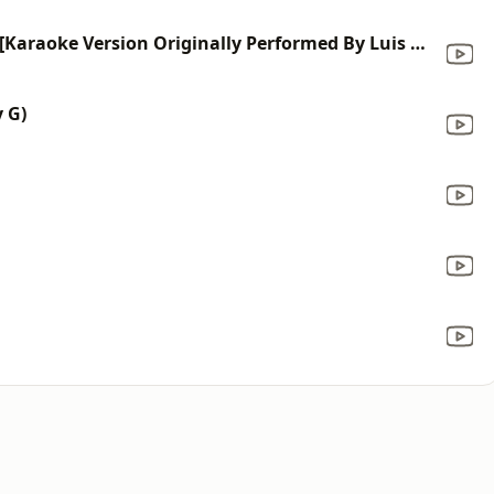
Despacito (feat. Sunny Romero) [Karaoke Version Originally Performed By Luis Fonsi feat. Daddy Yankee]
y G)