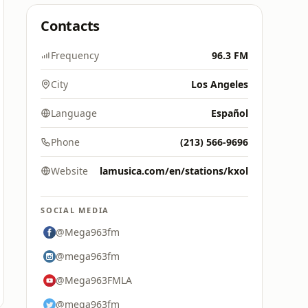
Contacts
Frequency
96.3 FM
City
Los Angeles
Language
Español
Phone
(213) 566-9696
Website
lamusica.com/en/stations/kxol
SOCIAL MEDIA
@Mega963fm
@mega963fm
@Mega963FMLA
@mega963fm