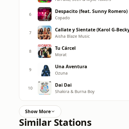
6
Copado
Callate y Sientate (Karol G-Beck
7
Aisha Blaze Music
Tu Cárcel
8
Morat
Una Aventura
9
Ozuna
Dai Dai
10
Shakira & Burna Boy
Show More
Similar Stations