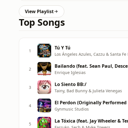
View Playlist
Top Songs
Tú Y Tú
1
Los Ángeles Azules, Cazzu & Santa Fe
Bailando (feat. Sean Paul, Desc
2
Enrique Iglesias
Lo Siento BB:/
3
Tainy, Bad Bunny & Julieta Venegas
4
Gynmusic Studios
La Tóxica (feat. Jay Wheeler & T
5
Farruko, Sech & Myke Towers