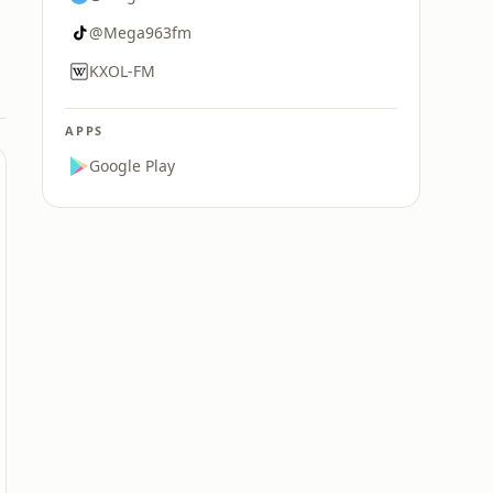
@Mega963fm
KXOL-FM
APPS
Google Play