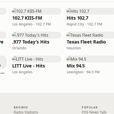
102.7 KIIS-FM
Hits 102.7
Los Angeles · 102.7 FM
Rapid City · 102.7 FM
ve
.977 Today's Hits
Texas Fleet Radio
Orlando
Houston
LITT Live - Hits
Mix 94.5
Heart Beat Radio - Back To The 80's Radio
Los Angeles
Lexington · 94.5 FM
BROWSE
POPULAR
Radio Stations
FOX News Talk