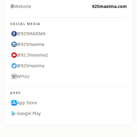
Website
925maxima.com
SOCIAL MEDIA
@925MAXIMA
@925maxima
@92.5maxima2
@925maxima
WYUU
APPS
App Store
Google Play