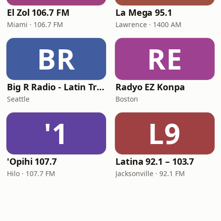
El Zol 106.7 FM
La Mega 95.1
Miami · 106.7 FM
Lawrence · 1400 AM
BR
RE
Big R Radio - Latin Tropicalia
Radyo EZ Konpa
Seattle
Boston
'1
L9
'Opihi 107.7
Latina 92.1 – 103.7
Hilo · 107.7 FM
Jacksonville · 92.1 FM