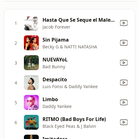
Hasta Que Se Seque el Malecón
1
Jacob Forever
Sin Pijama
2
Becky G & NATTI NATASHA
NUEVAYoL
3
Bad Bunny
Despacito
4
Luis Fonsi & Daddy Yankee
Limbo
5
Daddy Yankee
RITMO (Bad Boys For Life)
6
Black Eyed Peas & J Balvin
Imitadora