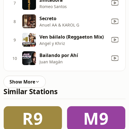
7
Romeo Santos
Secreto
8
Anuel AA & KAROL G
Ven báilalo (Reggaeton Mix)
9
Angel y Khriz
Bailando por Ahí
10
Juan Magán
Show More
Similar Stations
R9
M9