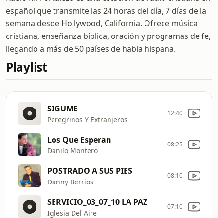
español que transmite las 24 horas del día, 7 días de la
semana desde Hollywood, California. Ofrece música
cristiana, enseñanza bíblica, oración y programas de fe,
llegando a más de 50 países de habla hispana.
Playlist
SIGUME
12:40
Peregrinos Y Extranjeros
Los Que Esperan
08:25
Danilo Montero
POSTRADO A SUS PIES
08:10
Danny Berrios
SERVICIO_03_07_10 LA PAZ
07:10
Iglesia Del Aire