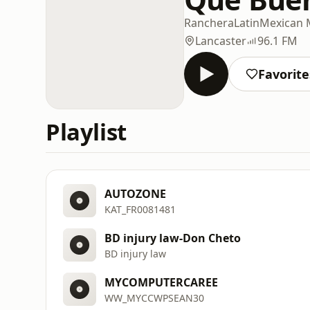
Ranchera
Latin
Mexican 
Lancaster
96.1 FM
Favorite
Playlist
AUTOZONE
KAT_FR0081481
BD injury law-Don Cheto
BD injury law
MYCOMPUTERCAREE
WW_MYCCWPSEAN30