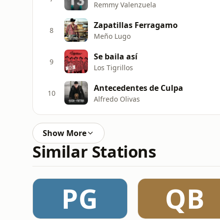
Remmy Valenzuela
Zapatillas Ferragamo
8
Meño Lugo
Se baila así
9
Los Tigrillos
Antecedentes de Culpa
10
Alfredo Olivas
Show More
Similar Stations
PG
QB