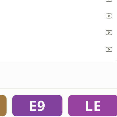
E9
LE