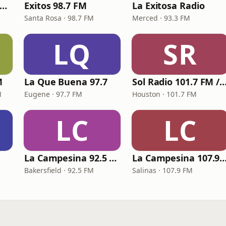
Que Buena 105.5/94.3 FM
Exitos 98.7 FM
La Exitosa Radio
Santa Rosa · 98.7 FM
Merced · 93.3 FM
LQ
SR
M
La Que Buena 97.7
Sol Radio 101.7 FM / 106.
M
Eugene · 97.7 FM
Houston · 101.7 FM
LC
LC
La Campesina 92.5 FM
La Campesina 107.
Bakersfield · 92.5 FM
Salinas · 107.9 FM