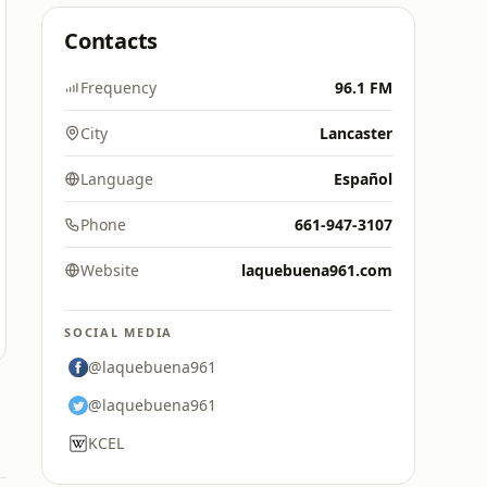
Contacts
Frequency
96.1 FM
City
Lancaster
Language
Español
Phone
661-947-3107
Website
laquebuena961.com
SOCIAL MEDIA
@laquebuena961
@laquebuena961
KCEL