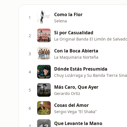
Como la Flor
1
Selena
Si por Casualidad
2
La Original Banda El Limón de Salvado
Con la Boca Abierta
3
La Maquinaria Norteña
Dónde Estás Presumida
4
Chuy Lizárraga y Su Banda Tierra Sin
Más Caro, Que Ayer
5
Gerardo Ortíz
Cosas del Amor
6
Sergio Vega “El Shaka”
Que Levante la Mano
7