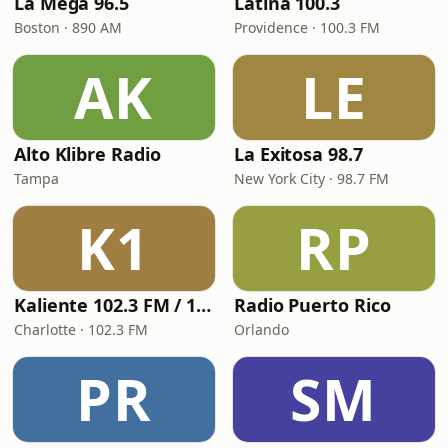
La Mega 96.5
Latina 100.3
Boston · 890 AM
Providence · 100.3 FM
AK
LE
Alto Klibre Radio
La Exitosa 98.7
Tampa
New York City · 98.7 FM
K1
RP
Kaliente 102.3 FM / 107.5 FM
Radio Puerto Rico
Charlotte · 102.3 FM
Orlando
PR
SM