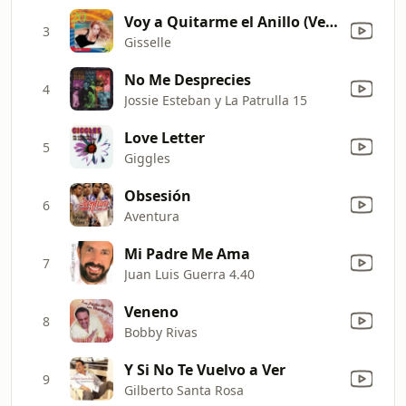
Voy a Quitarme el Anillo (Versión Merengue)
3
Gisselle
No Me Desprecies
4
Jossie Esteban y La Patrulla 15
Love Letter
5
Giggles
Obsesión
6
Aventura
Mi Padre Me Ama
7
Juan Luis Guerra 4.40
Veneno
8
Bobby Rivas
Y Si No Te Vuelvo a Ver
9
Gilberto Santa Rosa