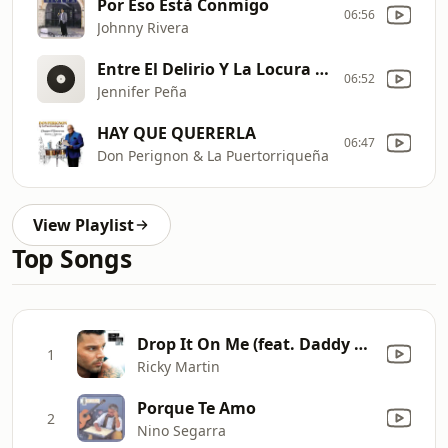
Por Eso Está Conmigo
06:56
Johnny Rivera
Entre El Delirio Y La Locura (Exclusive Version)
06:52
Jennifer Peña
HAY QUE QUERERLA
06:47
Don Perignon & La Puertorriqueña
View Playlist
Top Songs
Drop It On Me (feat. Daddy Yankee & Taboo)
1
Ricky Martin
Porque Te Amo
2
Nino Segarra