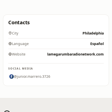
Contacts
City
Philadelphia
Language
Español
Website
lamegarumbaradionetwork.com
SOCIAL MEDIA
@junior.marrero.3726