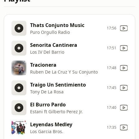
Thats Conjunto Music
17:56
Puro Orgullo Radio
Senorita Cantinera
17:51
Los IV Del Barrio
Tracionera
17:48
Ruben De La Cruz Y Su Conjunto
Traigo Un Sentimiento
17:45
Tony De La Rosa
El Burro Pardo
17:40
Estani ft Gilberto Perez Jr.
Leyendas Medley
17:35
Los Garcia Bros.