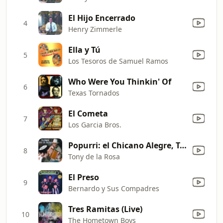
El Hijo Encerrado
4
Henry Zimmerle
Ella y Tú
5
Los Tesoros de Samuel Ramos
Who Were You Thinkin' Of
6
Texas Tornados
El Cometa
7
Los Garcia Bros.
Popurri: el Chicano Alegre, Tengo Penas, Mi Vida de Borracho, Que Bonito, la Espiga, Pobre de Mi Corazon
8
Tony de la Rosa
El Preso
9
Bernardo y Sus Compadres
Tres Ramitas (Live)
10
The Hometown Boys