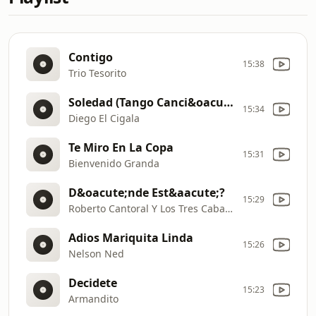
Contigo
15:38
Trio Tesorito
Soledad (Tango Canci&oacute;n)
15:34
Diego El Cigala
Te Miro En La Copa
15:31
Bienvenido Granda
D&oacute;nde Est&aacute;?
15:29
Roberto Cantoral Y Los Tres Caballeros
Adios Mariquita Linda
15:26
Nelson Ned
Decidete
15:23
Armandito