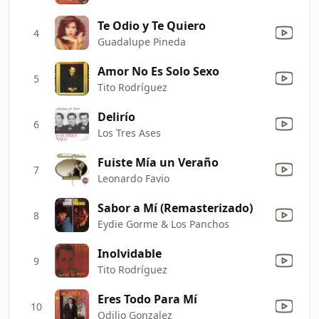
Te Odio y Te Quiero
4
Guadalupe Pineda
Amor No Es Solo Sexo
5
Tito Rodríguez
Delirío
6
Los Tres Ases
Fuiste Mía un Veraño
7
Leonardo Favio
Sabor a Mí (Remasterizado)
8
Eydie Gorme & Los Panchos
Inolvidable
9
Tito Rodríguez
Eres Todo Para Mí
10
Odilio Gonzalez