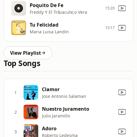
Poquito De Fe
15:20
Freddy Y El Tr&iacute;o Vera
Tu Felicidad
15:17
Maria Luisa Landin
View Playlist
Top Songs
Clamor
1
Jose Antonio Salaman
Nuestro Juramento
2
Julio Jaramillo
Adoro
3
Roberto Ledesma