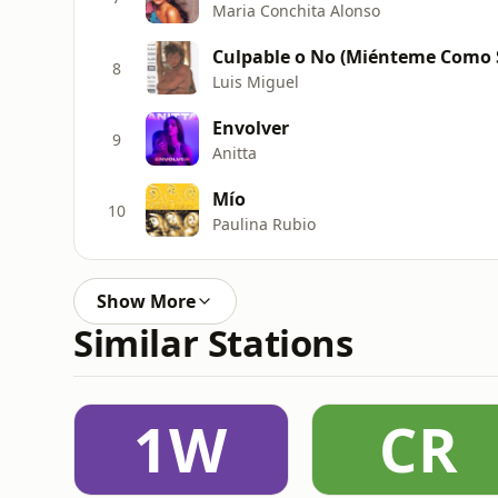
Maria Conchita Alonso
Culpable o No (Miénteme Como 
8
Luis Miguel
Envolver
9
Anitta
Mío
10
Paulina Rubio
Show More
Similar Stations
1W
CR