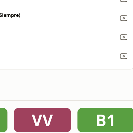
Siempre)
VV
B1