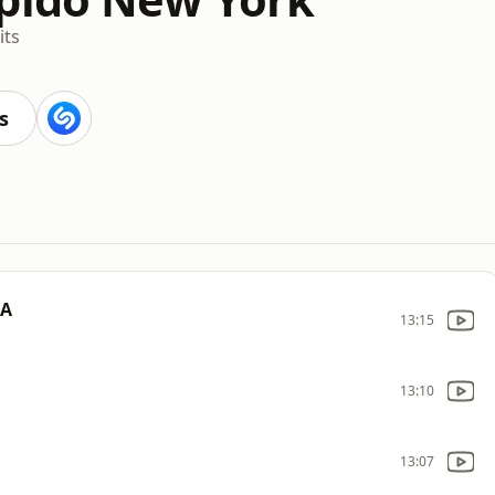
its
s
JA
13:15
13:10
13:07