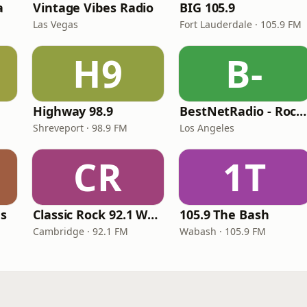
a
Vintage Vibes Radio
BIG 105.9
Las Vegas
Fort Lauderdale · 105.9 FM
H9
B-
Highway 98.9
BestNetRadio - Rock Rewind
Shreveport · 98.9 FM
Los Angeles
CR
1T
es
Classic Rock 92.1 WBIK
105.9 The Bash
Cambridge · 92.1 FM
Wabash · 105.9 FM