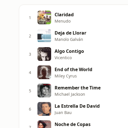
Claridad
1
Menudo
Deja de Llorar
2
Manolo Galván
Algo Contigo
3
Vicentico
End of the World
4
Miley Cyrus
Remember the Time
5
Michael Jackson
La Estrella De David
6
Juan Bau
Noche de Copas
7