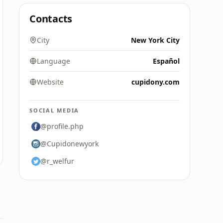
Contacts
City
New York City
Language
Español
Website
cupidony.com
SOCIAL MEDIA
@profile.php
@Cupidonewyork
@r_welfur