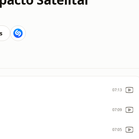
s
07:13
07:09
07:05