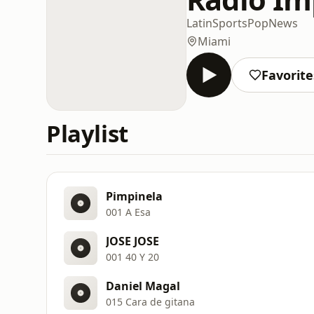
Latin
Sports
Pop
News
Miami
Favorite
Playlist
Pimpinela
001 A Esa
JOSE JOSE
001 40 Y 20
Daniel Magal
015 Cara de gitana