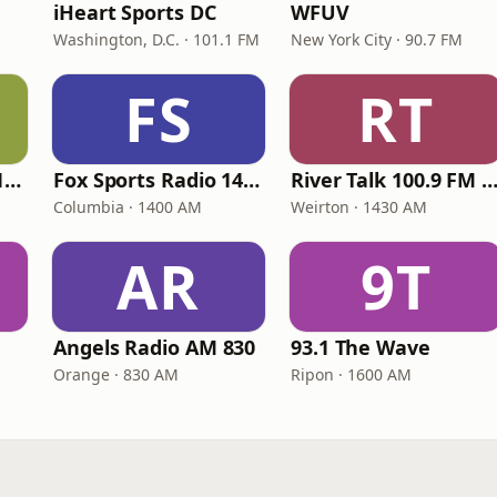
iHeart Sports DC
WFUV
Washington, D.C. · 101.1 FM
New York City · 90.7 FM
FS
RT
Newsradio WTAM 1100
Fox Sports Radio 1400
River Talk 100.9 FM 1430
Columbia · 1400 AM
Weirton · 1430 AM
AR
9T
Angels Radio AM 830
93.1 The Wave
Orange · 830 AM
Ripon · 1600 AM