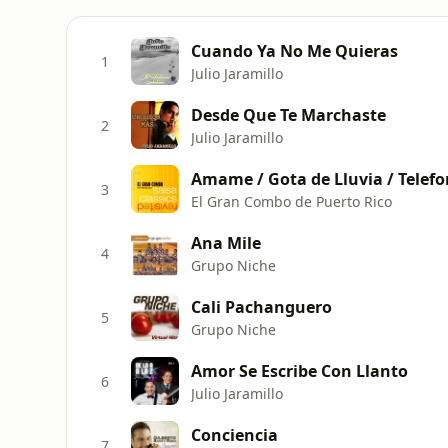
Cuando Ya No Me Quieras
1
Julio Jaramillo
Desde Que Te Marchaste
2
Julio Jaramillo
Amame / Gota de Lluvia / Telef
3
El Gran Combo de Puerto Rico
Ana Mile
4
Grupo Niche
Cali Pachanguero
5
Grupo Niche
Amor Se Escribe Con Llanto
6
Julio Jaramillo
Conciencia
7