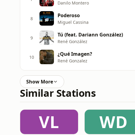
Danilo Montero
Poderoso
8
Miguel Cassina
Tú (feat. Dariann González)
9
René González
¿Qué Imagen?
10
René Gonzalez
Show More
Similar Stations
VL
WD