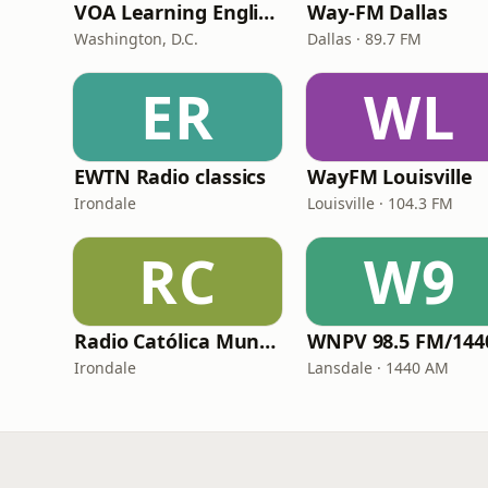
VOA Learning English
Way-FM Dallas
Washington, D.C.
Dallas · 89.7 FM
ER
WL
EWTN Radio classics
WayFM Louisville
Irondale
Louisville · 104.3 FM
RC
W9
Radio Católica Mundial
Irondale
Lansdale · 1440 AM