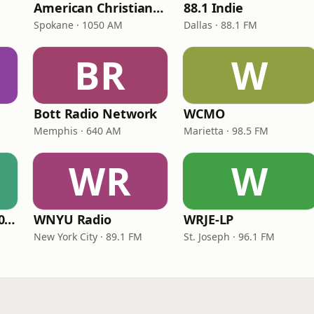
American Christian Network
88.1 Indie
Spokane · 1050 AM
Dallas · 88.1 FM
BR
W
Bott Radio Network
WCMO
Memphis · 640 AM
Marietta · 98.5 FM
WR
W
WNPV 98.5 FM/1440 AM
WNYU Radio
WRJE-LP
New York City · 89.1 FM
St. Joseph · 96.1 FM