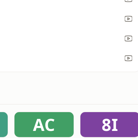
AC
8I