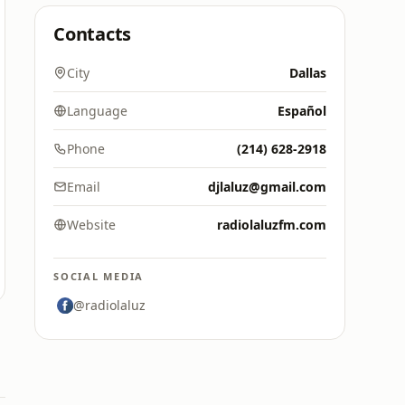
Contacts
City
Dallas
Language
Español
Phone
(214) 628-2918
Email
djlaluz@gmail.com
Website
radiolaluzfm.com
SOCIAL MEDIA
@radiolaluz