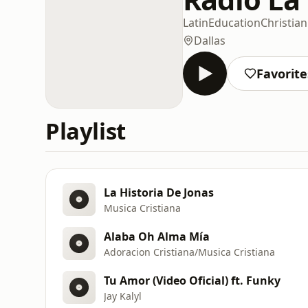
Latin
Education
Christian
Dallas
Favorite
Playlist
La Historia De Jonas
Musica Cristiana
Alaba Oh Alma Mía
Adoracion Cristiana/Musica Cristiana
Tu Amor (Video Oficial) ft. Funky
Jay Kalyl