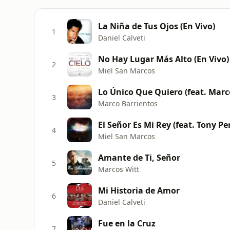
La Niña de Tus Ojos (En Vivo)
1
Daniel Calveti
No Hay Lugar Más Alto (En Vivo) [
2
Miel San Marcos
Lo Único Que Quiero (feat. Mar
3
Marco Barrientos
El Señor Es Mi Rey (feat. Tony Per
4
Miel San Marcos
Amante de Ti, Señor
5
Marcos Witt
Mi Historia de Amor
6
Daniel Calveti
Fue en la Cruz
7