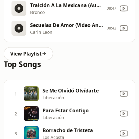
Traición A La Mexicana (Audio)
08:47
Bronco
Secuelas De Amor (Video Animado)
08:42
Carin Leon
View Playlist
Top Songs
Se Me Olvídó Olvídarte
1
Liberación
Para Estar Contigo
2
Liberación
Borracho de Tristeza
3
Los Acosta