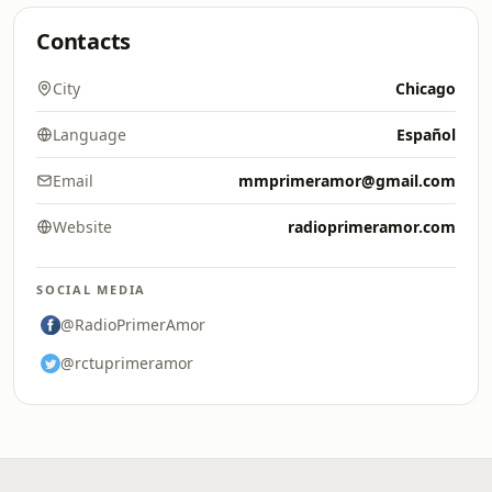
Contacts
City
Chicago
Language
Español
Email
mmprimeramor@gmail.com
Website
radioprimeramor.com
SOCIAL MEDIA
@RadioPrimerAmor
@rctuprimeramor