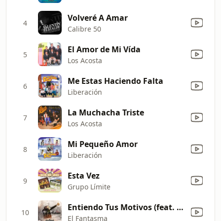
Volveré A Amar
4
Calibre 50
El Amor de Mi Vída
5
Los Acosta
Me Estas Haciendo Falta
6
Liberación
La Muchacha Triste
7
Los Acosta
Mi Pequeño Amor
8
Liberación
Esta Vez
9
Grupo Límite
Entiendo Tus Motivos (feat. Banda Los Populares Del Llano) [En Vivo]
10
El Fantasma