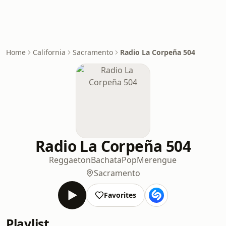
Home
California
Sacramento
Radio La Corpeña 504
Radio La Corpeña 504
Reggaeton
Bachata
Pop
Merengue
Sacramento
Favorites
Playlist