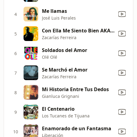
Me llamas
4
José Luis Perales
Con Ella Me Siento Bien AKA el Negro Chombo
5
Zacarías Ferreira
Soldados del Amor
6
Olé Olé
Se Marchó el Amor
7
Zacarías Ferreira
Mi Historia Entre Tus Dedos
8
Gianluca Grignani
El Centenario
9
Los Tucanes de Tijuana
Enamorado de un Fantasma
10
Liberación