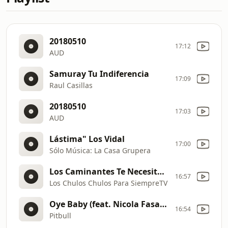
20180510
17:12
AUD
Samuray Tu Indiferencia
17:09
Raul Casillas
20180510
17:03
AUD
Lástima" Los Vidal
17:00
Sólo Música: La Casa Grupera
Los Caminantes Te Necesito Amor
16:57
Los Chulos Chulos Para SiempreTV
Oye Baby (feat. Nicola Fasano)
16:54
Pitbull