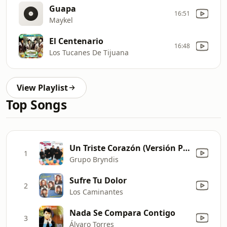
Guapa
16:51
Maykel
El Centenario
16:48
Los Tucanes De Tijuana
View Playlist
Top Songs
Un Triste Corazón (Versión Poema)
1
Grupo Bryndis
Sufre Tu Dolor
2
Los Caminantes
Nada Se Compara Contigo
3
Álvaro Torres