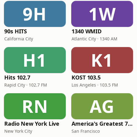
9H
1W
90s HITS
1340 WMID
California City
Atlantic City · 1340 AM
H1
K1
Hits 102.7
KOST 103.5
Rapid City · 102.7 FM
Los Angeles · 103.5 FM
RN
AG
Radio New York Live
America's Greatest 70s Hits
New York City
San Francisco