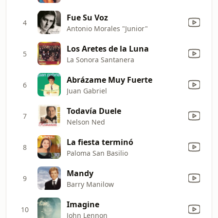
Fue Su Voz
4
Antonio Morales "Junior"
Los Aretes de la Luna
5
La Sonora Santanera
Abrázame Muy Fuerte
6
Juan Gabriel
Todavía Duele
7
Nelson Ned
La fiesta terminó
8
Paloma San Basilio
Mandy
9
Barry Manilow
Imagine
10
John Lennon