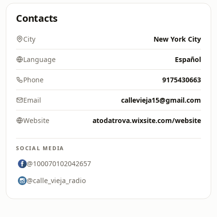
Contacts
City
New York City
Language
Español
Phone
9175430663
Email
callevieja15@gmail.com
Website
atodatrova.wixsite.com/website
SOCIAL MEDIA
@100070102042657
@calle_vieja_radio