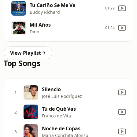
Tu Cariño Se Me Va
01:29
Buddy Richard
Mil Años
01:24
Dino
View Playlist
Top Songs
Silencio
1
José Luis Rodríguez
Tú de Qué Vas
2
Franco de Vita
Noche de Copas
3
Maria Conchita Alonso