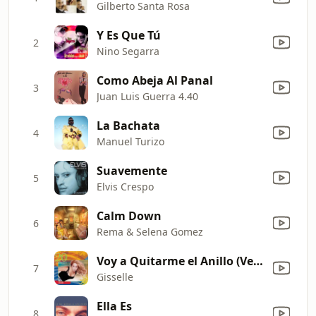
Gilberto Santa Rosa
Y Es Que Tú
2
Nino Segarra
Como Abeja Al Panal
3
Juan Luis Guerra 4.40
La Bachata
4
Manuel Turizo
Suavemente
5
Elvis Crespo
Calm Down
6
Rema & Selena Gomez
Voy a Quitarme el Anillo (Versión Merengue)
7
Gisselle
Ella Es
8