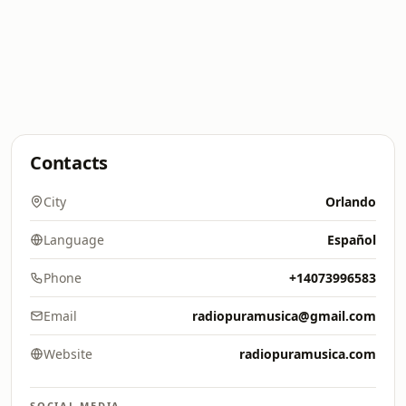
Contacts
City
Orlando
Language
Español
Phone
+14073996583
Email
radiopuramusica@gmail.com
Website
radiopuramusica.com
SOCIAL MEDIA