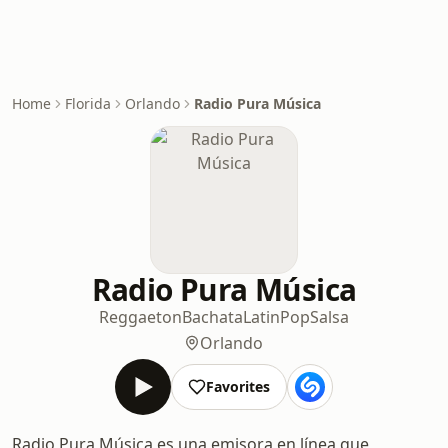
Home
Florida
Orlando
Radio Pura Música
Radio Pura Música
Reggaeton
Bachata
Latin
Pop
Salsa
Orlando
Favorites
Radio Pura Música es una emisora en línea que