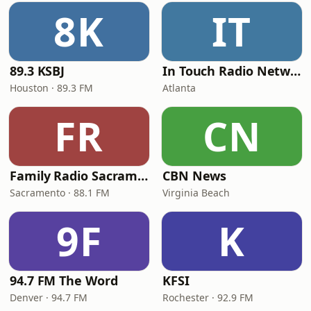
8K
IT
89.3 KSBJ
In Touch Radio Network
Houston · 89.3 FM
Atlanta
FR
CN
Family Radio Sacramento (KEBR)
CBN News
Sacramento · 88.1 FM
Virginia Beach
9F
K
94.7 FM The Word
KFSI
Denver · 94.7 FM
Rochester · 92.9 FM