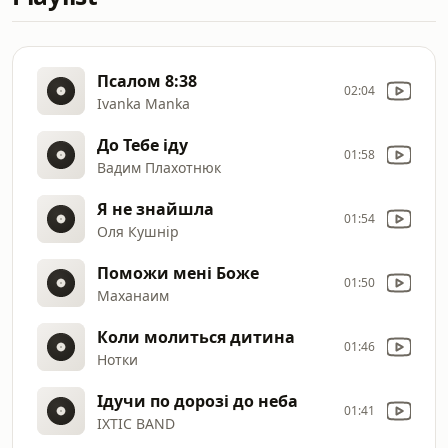
Псалом 8:38
02:04
Ivanka Manka
До Тебе іду
01:58
Вадим Плахотнюк
Я не знайшла
01:54
Оля Кушнір
Поможи мені Боже
01:50
Маханаим
Коли молиться дитина
01:46
Нотки
Ідучи по дорозі до неба
01:41
ІХТІС BAND