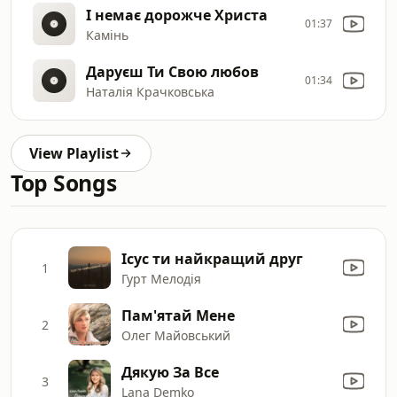
І немає дорожче Христа
01:37
Камінь
Даруєш Ти Свою любов
01:34
Наталія Крачковська
View Playlist
Top Songs
Ісус ти найкращий друг
1
Гурт Мелодія
Пам'ятай Мене
2
Олег Майовський
Дякую За Все
3
Lana Demko