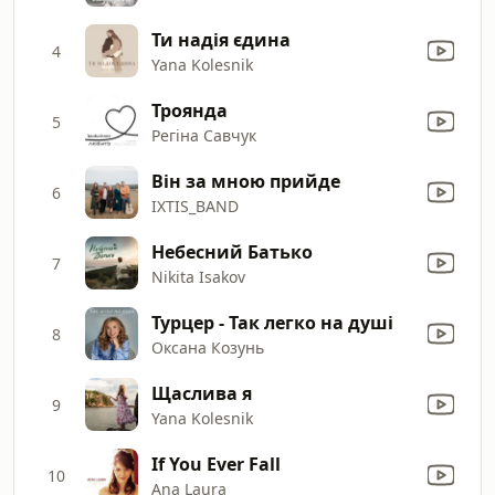
Ти надія єдина
4
Yana Kolesnik
Троянда
5
Регіна Савчук
Він за мною прийде
6
IXTIS_BAND
Небесний Батько
7
Nikita Isakov
Турцер - Так легко на душі
8
Оксана Козунь
Щаслива я
9
Yana Kolesnik
If You Ever Fall
10
Ana Laura