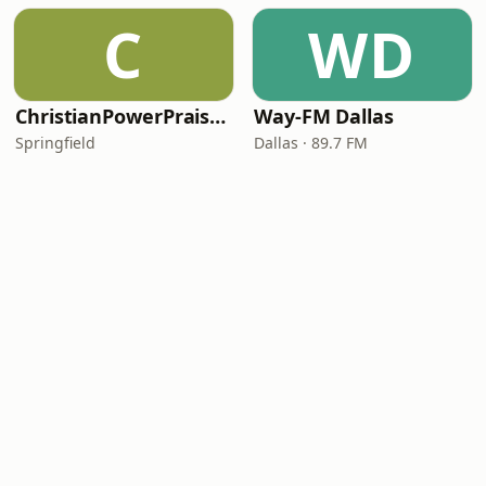
C
WD
ChristianPowerPraise.Net
Way-FM Dallas
Springfield
Dallas · 89.7 FM