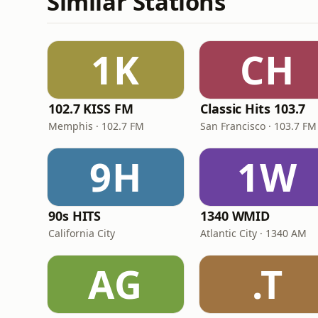
Similar Stations
1K
CH
102.7 KISS FM
Classic Hits 103.7
Memphis · 102.7 FM
San Francisco · 103.7 FM
9H
1W
90s HITS
1340 WMID
California City
Atlantic City · 1340 AM
AG
.T