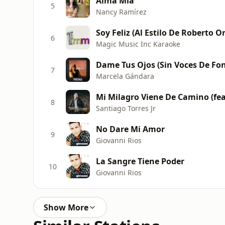
Alma Mia
5
Nancy Ramírez
Soy Feliz (Al Estilo De Roberto O
6
Magic Music Inc Karaoke
Dame Tus Ojos (Sin Voces De Fon
7
Marcela Gándara
Mi Milagro Viene De Camino (fe
8
Santiago Torres Jr
No Dare Mi Amor
9
Giovanni Rios
La Sangre Tiene Poder
10
Giovanni Rios
Show More