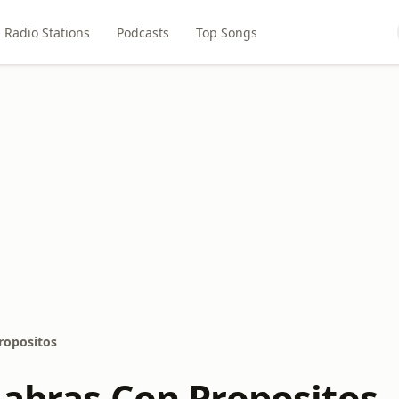
Radio Stations
Podcasts
Top Songs
ropositos
labras Con Propositos