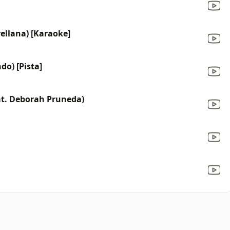
rellana) [Karaoke]
do) [Pista]
at. Deborah Pruneda)